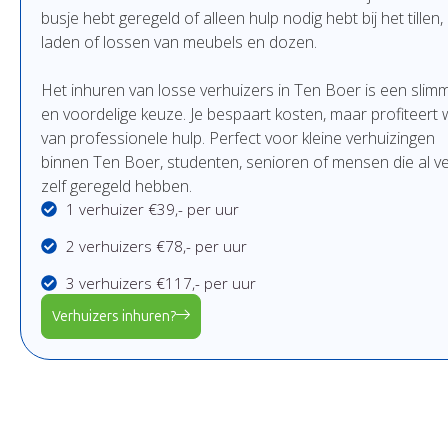
busje
hebt
geregeld
of
alleen
hulp
nodig
hebt
bij
het
tillen,
laden
of
lossen
van
meubels
en
dozen.
Het
inhuren
van
losse
verhuizers in Ten Boer
is
een
slim
en
voordelige
keuze.
Je
bespaart
kosten,
maar
profiteert
van
professionele
hulp.
Perfect
voor
kleine
verhuizingen
binnen Ten Boer,
studenten,
senioren
of
mensen
die
al
ve
zelf
geregeld
hebben.
1 verhuizer €39,- per uur
2 verhuizers €78,- per uur
3 verhuizers €117,- per uur
Verhuizers inhuren?