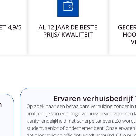
T 4,9/5
AL 12 JAAR DE BESTE
GECER
PRIJS/ KWALITEIT
HOO
V
Ervaren verhuisbedrijf 
n
Op
zoek
naar
een
betaalbare
verhuizing
zonder
in
profiteer
je
van
een
hoge
verhuisservice
voor
een
klantvriendelijkheid
met
scherpe
tarieven.
Zo
word
student,
senior
of
ondernemer
bent.
Onze
ervare
dat
alles
veilig
en
efficiënt
wordt
verhuisd.
Of
je
nu