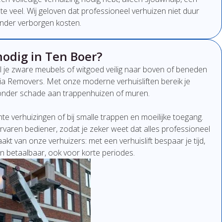
t
te
veel.
Wij
geloven
dat
professioneel
verhuizen
niet
duur
nder
verborgen
kosten.
nodig in Ten Boer?
l
je
zware
meubels
of
witgoed
veilig
naar
boven
of
beneden
ia Removers.
Met
onze
moderne
verhuisliften
bereik
je
onder
schade
aan
trappenhuizen
of
muren.
ënte
verhuizingen
of
bij
smalle
trappen
en
moeilijke
toegang.
rvaren
bediener,
zodat
je
zeker
weet
dat
alles
professioneel
aakt
van
onze
verhuizers:
met
een
verhuislift
bespaar
je
tijd,
en
betaalbaar,
ook
voor
korte
periodes.