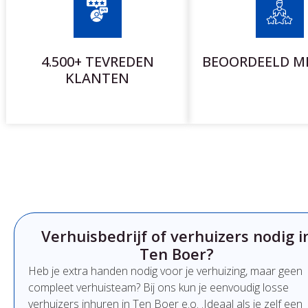
4.500+ TEVREDEN
BEOORDEELD ME
KLANTEN
Verhuisbedrijf of verhuizers nodig i
Ten Boer?
Heb
je
extra
handen
nodig
voor
je
verhuizing,
maar
geen
compleet
verhuisteam?
Bij
ons
kun
je
eenvoudig
losse
verhuizers
inhuren
in Ten Boer e.o.
.
Ideaal
als
je
zelf
een