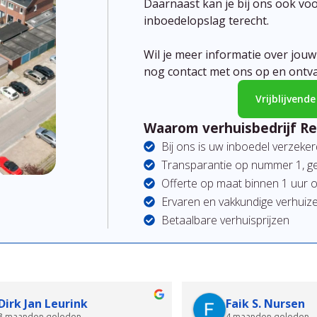
Daarnaast kan je bij ons ook voo
inboedelopslag terecht.
Wil je meer informatie over jou
nog contact met ons op en ontvan
Vrijblijvend
Waarom verhuisbedrijf R
Bij ons is uw inboedel verzeker
Transparantie op nummer 1, ge
Offerte op maat binnen 1 uur
Ervaren en vakkundige verhuiz
Betaalbare verhuisprijzen
k Snek
Joke Gorter - Bou
aanden geleden
6 maanden geleden