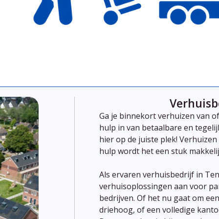
Verhuisb
Ga je binnekort verhuizen van 
hulp in van betaalbare en tegeli
hier op de juiste plek!
Verhuizen
hulp
wordt
het
een
stuk
makkelij
Als
ervaren
verhuisbedrijf
in Te
verhuisoplossingen
aan
voor
pa
bedrijven.
Of
het
nu
gaat
om
ee
driehoog,
of
een
volledige
kanto