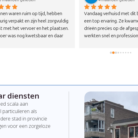
eze Khalil en Fahrad heel erg 
Afgelopen vrijdag verhuisd maa
t zij mijn spullen hebben 
was het niet mogelijk om een d
ofessionele verhuizers, 
grote vitrinekast via de trap in
iet gehaast, zeer vriendelijk, 
van de 4e etage naar een etage
rde werkers.Echt een aanrader 
brengen.Vanochtend telefonis
Ik raad ze iedereen aan.
opgenomen met Removers of zi
konden helpen om de kast wee
krijgen in de woonkamer op de
etage.Via een buitenlift het ka
de begane grond gehaald en me
mannen is het kastdeel via de
ar diensten
trappen naar de 3e etage getild
dat de kast weer compleet in d
eed
scala
aan
woonkamer staat en we de do
l
particulieren
als
uitruimen.Bedankt Removers voo
ndere
stad
in provincie
snelle inzet in deze.
gen
voor
een
zorgeloze