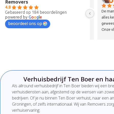
Removers
4.8
Vandaag verhuisd met dit bedrijf en echt 
Ik wil bij d
Gebaseerd op 184 beoordelingen
powered by
G
o
o
g
l
e
 
een top ervaring. Ze kwamen met z’n 
bedanken da
beoordeel ons op
 
drieën precies op de afgesproken tijd en 
verhuisd!Pr
werkten snel en professioneel. Geen 
punctueel, n
chagrijnige gezichten, maar juist 
en zeer ha
vriendelijke en nette mensen die duidelijk 
deze twee!
communiceren. Alles is zorgvuldig en met 
aandacht vervoerd, zonder schade.Qua 
prijs-kwaliteitverhouding is dit echt een 
100% aanrader. Wil je verhuizen zonder 
stress, dan zit je hier absoluut goed. Zeker 
Verhuisbedrijf Ten Boer en ha
een bedrijf om te onthouden en aan te 
bevelen!
Als
allround
verhuisbedrijf
in Ten Boer
bieden
wij
een
br
verhuisdiensten
aan,
afgestemd
op
de
wensen
van
zowe
bedrijven.
Of
je
nu
binnen Ten Boer
verhuist,
naar
een
a
Groningen
,
of
zelfs
internationaal. W
ij van Removers
zor
verhuiservaring.