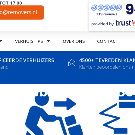
9
TOT 17:00
fo@removers.nl
219 reviews
provided by
VERHUISTIPS
OVER ONS
CONTACT
FICEERDE VERHUIZERS
4500+ TEVREDEN KLA
kend
Klanten beoordelen ons m
erhuisbedrijf Ten Bo