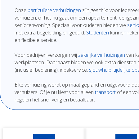
Onze
particuliere
verhuizingen
zijn
geschikt
voor
iedere
verhuizen,
of
het
nu
gaat
om
een
appartement,
eengezi
seniorenwoning.
Speciaal
voor
ouderen
bieden
we
senio
met
extra
begeleiding
en
geduld.
Studenten
kunnen
reke
en
flexibe
le
service.
Voor
bedrijven
verzorgen
wij
zakelijke
verhuizingen
van
k
werkplaatsen.
Daarnaast
bieden
we
ook
extra
diensten
(
inclusief
bediening),
inpakservice
,
sjouwhulp
,
tijdelijke
ops
Elke
verhuizing
wordt
op
maat
gepland
en
uitgevoerd
do
verhuizers.
Of
je
nu
kiest
voor
alleen
transport
of
een
vo
regelen
het
snel,
veilig
en
betaalbaar.