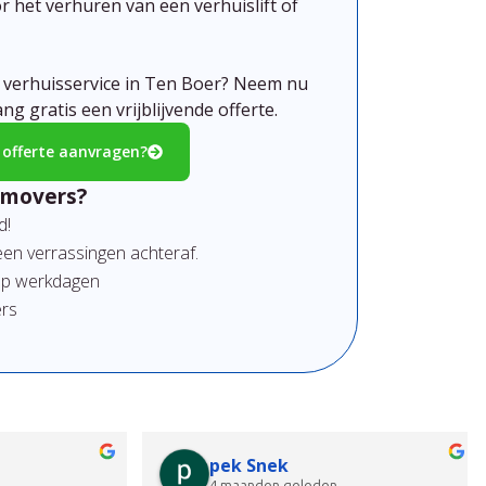
r het verhuren van een verhuislift of
w verhuisservice in Ten Boer?
Neem nu
g gratis een vrijblijvende offerte.
e offerte aanvragen?
emovers?
d!
en verrassingen achteraf.
 op werkdagen
ers
ma
Kea Rijks
6 maanden geleden