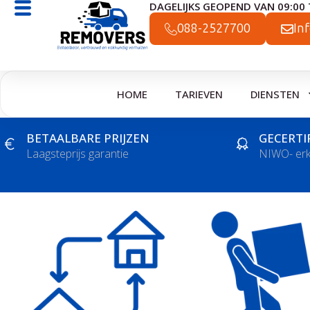
DAGELIJKS GEOPEND VAN 09:00 
Ga
naar
088-2527700
In
de
inhoud
HOME
TARIEVEN
DIENSTEN
BETAALBARE PRIJZEN
GECERTI
Laagsteprijs garantie
NIWO- er
V