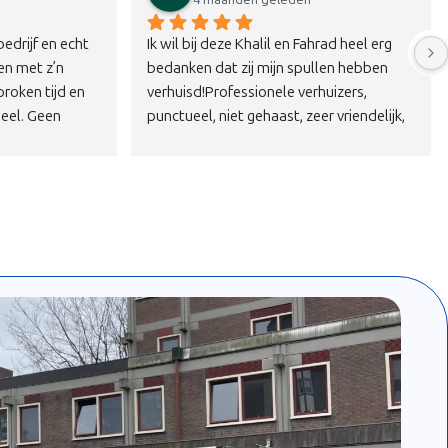
r helaas 
Removers een goed bedrijf alles ging 
eel van een 
netjes en snel.Het waren allemaal keurige 
 de woning 
aardige mannen .Harde werkers aan te 
 lager te 
bevelen 
ch contact 
j ons 
r samen te 
 3e 
stdeel naar 
t 4 sterke 
 algemene 
.Superblij 
e 
zen kunnen 
r jullie 