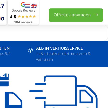
,7
Google Reviews
Offerte aanvragen
4.8
184
reviews
NTEN
ALL-IN VERHUISSERVICE
et 9,7
In & uitpakken, (de) monteren &
verhuizen
er