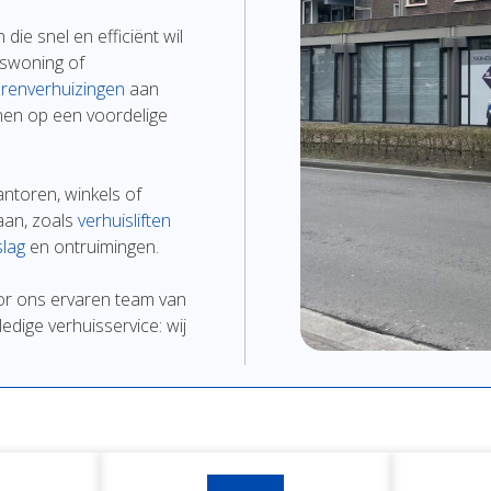
en
die
snel
en
efficiënt
wil
nswoning
of
renverhuizingen
aan
nen
op
een
voordelige
antoren,
winkels
of
aan,
zoals
verhuisliften
lag
en
ontruimingen
.
or
ons
ervaren
team
van
lledige
verhuisservice:
wij