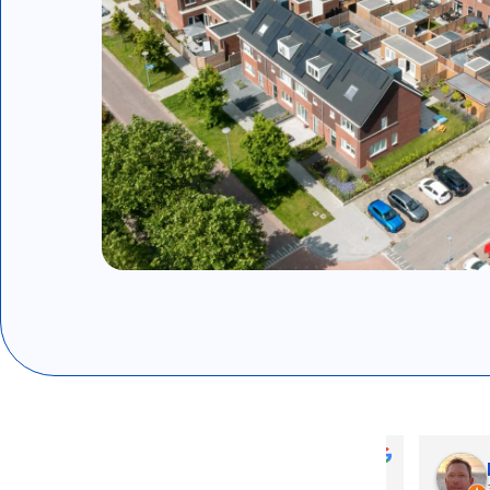
Faik S. Nursen
pe
4 maanden geleden
4 m