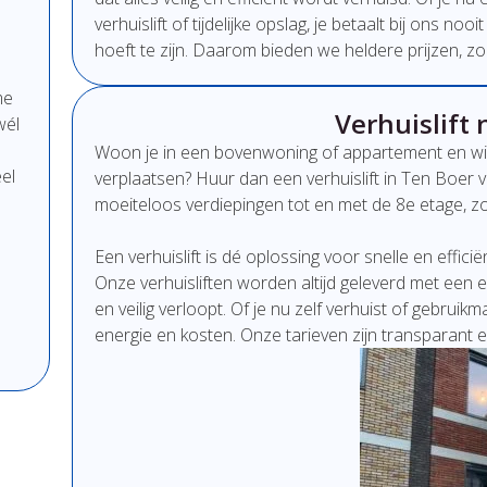
verhuislift
of
tijdelijke
opslag,
je
betaalt
bij
ons
nooi
hoeft
te
zijn.
Daarom
bieden
we
heldere
prijzen,
zo
me
Verhuislift 
wél
Woon
je
in
een
bovenwoning
of
appartement
en
wi
el
verplaatsen?
Huur
dan
een
verhuislift
in Ten Boer
v
moeiteloos
verdiepingen
tot
en
met
de
8e
etage,
z
Een
verhuislift
is
dé
oplossing
voor
snelle
en
effici
Onze
verhuisliften
worden
altijd
geleverd
met
een
e
en
veilig
verloopt.
Of
je
nu
zelf
verhuist
of
gebruikm
energie
en
kosten.
Onze
tarieven
zijn
transparant