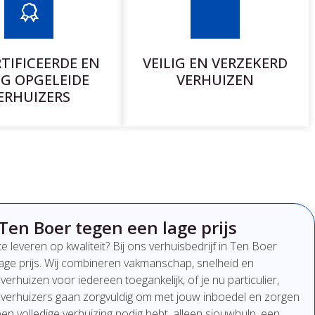
TIFICEERDE EN
VEILIG EN VERZEKERD
G OPGELEIDE
VERHUIZEN
ERHUIZERS
Ten Boer tegen een lage prijs
te
leveren
op
kwaliteit?
Bij
ons
verhuisbedrijf
in Ten Boer
lage
prijs
.
Wij
combineren
vakmanschap,
snelheid
en
t
verhuizen
voor
iedereen
toegankelijk,
of
je
nu
particulier,
n
verhuizers
gaan
zorgvuldig
om
met
jouw
inboedel
en
zorgen
een
volledige
verhuizing
nodig
hebt,
alleen
sjouwhulp,
een