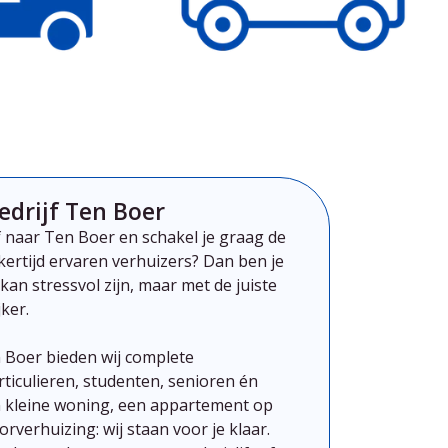
edrijf Ten Boer
of naar Ten Boer
en schakel je graag de
jkertijd ervaren verhuizers? Dan ben je
kan
stressvol
zijn,
maar
met
de
juiste
ker.
n Boer
bieden
wij
complete
rticulieren,
studenten,
senioren
én
n
kleine
woning,
een
appartement
op
orverhuizing:
wij
staan
voor
je
klaar.