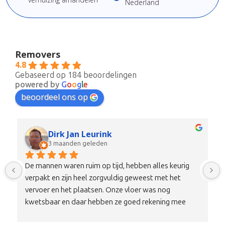
Nederland
Removers
4.8
Gebaseerd op 184 beoordelingen
powered by
G
o
o
g
l
e
beoordeel ons op
Faik S. Nursen
4 maanden geleden
Vandaag verhuisd met dit bedrijf en echt een top 
ervaring. Ze kwamen met z’n drieën precies op de 
afgesproken tijd en werkten snel en professioneel. 
Geen chagrijnige gezichten, maar juist vriendelijke en 
nette mensen die duidelijk communiceren. Alles is 