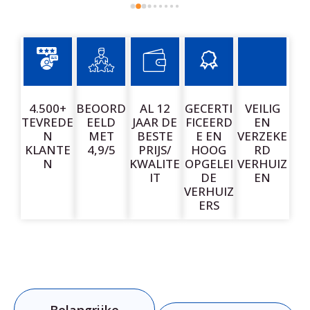
zorgvuldig en met aandacht vervoerd, zonder 
schade.Qua prijs-kwaliteitverhouding is dit echt een 
100% aanrader. Wil je verhuizen zonder stress, dan zit 
je hier absoluut goed. Zeker een bedrijf om te 
onthouden en aan te bevelen!
4.500+
BEOORD
AL 12
GECERTI
VEILIG
TEVREDE
EELD
JAAR DE
FICEERD
EN
N
MET
BESTE
E EN
VERZEKE
KLANTE
4,9/5
PRIJS/
HOOG
RD
N
KWALITE
OPGELEI
VERHUIZ
IT
DE
EN
VERHUIZ
ERS
Belangrijke