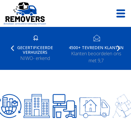
Ga
naar
de
inhoud
GECERTIFICEERDE
4500+ TEVREDEN KLANTEN
VERHUIZERS
Klanten beoordelen ons
NIWO- erkend
met 9,7
Zakelijke verhuizingen