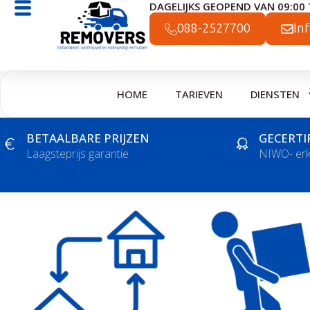
DAGELIJKS GEOPEND VAN 09:00 
Ga
naar
088-2527700
In
de
inhoud
HOME
TARIEVEN
DIENSTEN
BETAALBARE PRIJZEN
GECERTI
Laagsteprijs garantie
NIWO- er
VEEL