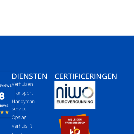
DIENSTEN
CERTIFICERINGEN
Verhuizen
eviews
8
Transport
Handyman
views
service
Opslag
Verhuislift