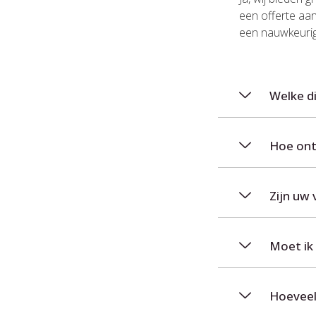
een offerte aa
een nauwkeurig
Welke d
Hoe ontv
Zijn uw 
Moet ik 
Hoeveel