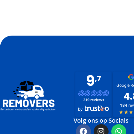
9
,7
Google R
4.
219 reviews
184
re
by
Volg ons op Socials
F
I
W