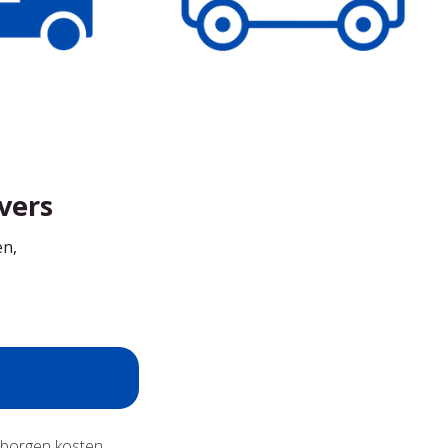
vers
en,
erborgen kosten