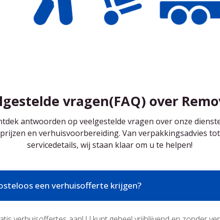
lgestelde vragen(FAQ) over Remo
tdek antwoorden op veelgestelde vragen over onze dienst
prijzen en verhuisvoorbereiding. Van verpakkingsadvies tot
servicedetails, wij staan ​​klaar om u te helpen!
osteloos een verhuisofferte krijgen?
gratis verhuisoffertes aan! U kunt geheel vrijblijvend en zonder v