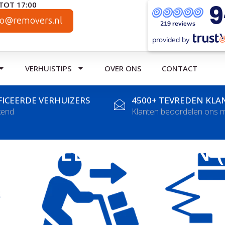
9
TOT 17:00
fo@removers.nl
219 reviews
provided by
VERHUISTIPS
OVER ONS
CONTACT
FICEERDE VERHUIZERS
4500+ TEVREDEN KLA
kend
Klanten beoordelen ons m
 GESTELDE VRAGEN 