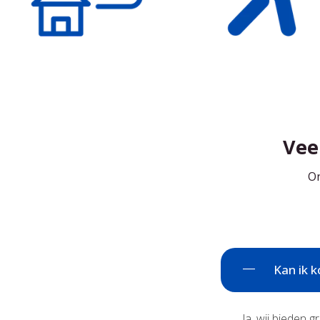
Vee
On
Kan ik k
Ja, wij bieden 