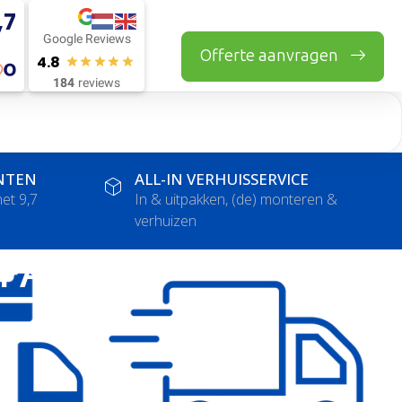
,7
Google Reviews
Offerte aanvragen
4.8
184
reviews
NTEN
ALL-IN VERHUISSERVICE
et 9,7
In & uitpakken, (de) monteren &
verhuizen
(FAQ)