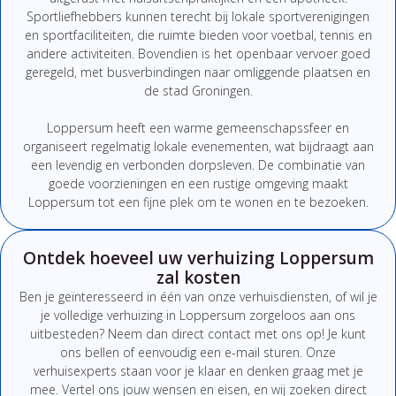
Sportliefhebbers kunnen terecht bij lokale sportverenigingen
en sportfaciliteiten, die ruimte bieden voor voetbal, tennis en
andere activiteiten. Bovendien is het openbaar vervoer goed
geregeld, met busverbindingen naar omliggende plaatsen en
de stad Groningen.
Loppersum heeft een warme gemeenschapssfeer en
organiseert regelmatig lokale evenementen, wat bijdraagt aan
een levendig en verbonden dorpsleven. De combinatie van
goede voorzieningen en een rustige omgeving maakt
Loppersum tot een fijne plek om te wonen en te bezoeken.
Ontdek hoeveel uw verhuizing Loppersum
zal kosten
Ben
je
geïnteresseerd
in
één
van
onze
verhuisdiensten,
of
wil
je
je
volledige
verhuizing
in Loppersum
zorgeloos
aan
ons
uitbesteden?
Neem
dan
direct
contact
met
ons
op!
Je
kunt
ons
bellen
of
eenvoudig
een
e-
mail
sturen.
Onze
verhuisexperts
staan
voor
je
klaar
en
denken
graag
met
je
mee.
Vertel
ons
jouw
wensen
en
eisen,
en
wij
zoeken
direct