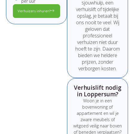
per uur
sjouwhulp,
een
verhuislift
of
tijdelijke
Verhuizers inhuren?
opslag,
je
betaalt
bij
ons
nooit
te
veel.
Wij
geloven
dat
professioneel
verhuizen
niet
duur
hoeft
te
zijn.
Daarom
bieden
we
heldere
prijzen,
zonder
verborgen
kosten.
Verhuislift nodig
in Loppersum?
Woon
je
in
een
bovenwoning
of
appartement
en
wil
je
zware
meubels
of
witgoed
veilig
naar
boven
of
beneden
verplaatsen?