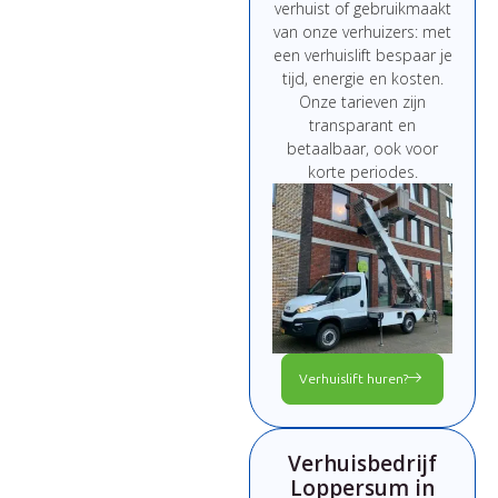
verhuist
of
gebruikmaakt
van
onze
verhuizers:
met
een
verhuislift
bespaar
je
tijd,
energie
en
kosten.
Onze
tarieven
zijn
transparant
en
betaalbaar,
ook
voor
korte
periodes.
Verhuislift huren?
Verhuisbedrijf
Loppersum in