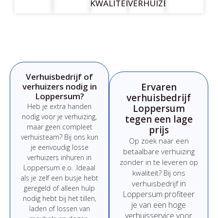
KWALITEIT
VERHUIZERS
Verhuisbedrijf of
verhuizers nodig in
Ervaren
Loppersum?
verhuisbedrijf
Heb
je
extra
handen
Loppersum
nodig
voor
je
verhuizing,
tegen een lage
maar
geen
compleet
prijs
verhuisteam?
Bij
ons
kun
Op
zoek
naar
een
je
eenvoudig
losse
betaalbare
verhuizing
verhuizers
inhuren
in
zonder
in
te
leveren
op
Loppersum e.o.
.
Ideaal
kwaliteit?
Bij
ons
als
je
zelf
een
busje
hebt
in
verhuisbedrijf
geregeld
of
alleen
hulp
Loppersum
profiteer
nodig
hebt
bij
het
tillen,
je
van
een
hoge
laden
of
lossen
van
verhuisservice
voor