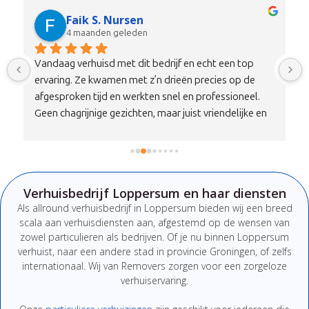
pek Snek
4 maanden geleden
Ik wil bij deze Khalil en Fahrad heel erg bedanken dat 
zij mijn spullen hebben verhuisd!Professionele 
verhuizers, punctueel, niet gehaast, zeer vriendelijk, 
en zeer harde werkers.Echt een aanrader deze 
twee!Ik raad ze iedereen aan.
 
Verhuisbedrijf Loppersum en haar diensten
Als
allround
verhuisbedrijf
in Loppersum
bieden
wij
een
breed
scala
aan
verhuisdiensten
aan,
afgestemd
op
de
wensen
van
zowel
particulieren
als
bedrijven.
Of
je
nu
binnen Loppersum
verhuist,
naar
een
andere
stad
in provincie Groningen
,
of
zelfs
internationaal. W
ij van Removers
zorgen
voor
een
zorgeloze
verhuiservaring.