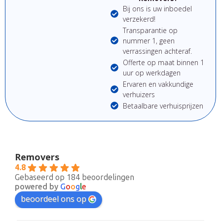
Bij ons is uw inboedel
verzekerd!
Transparantie op
nummer 1, geen
verrassingen achteraf.
Offerte op maat binnen 1
uur op werkdagen
Ervaren en vakkundige
verhuizers
Betaalbare verhuisprijzen
Removers
4.8
Gebaseerd op 184 beoordelingen
powered by
G
o
o
g
l
e
beoordeel ons op