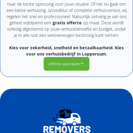
naar
de
beste
oplossing
voor
jouw
situatie.
Of
het
nu
gaat
om
een
kleine
verhuizing,
spoedklus
of
complete
verhuisservice,
wij
regelen
het
snel
en
professioneel.
Natuurlijk
ontvang
je
van
ons
geheel
vrijblijvend
een
gratis
offerte
op
maat.
Deze
wordt
volledig
afgestemd
op
jouw
verhuisbehoefte
en
budget,
zodat
je
in
alle
rust
een
weloverwogen
beslissing
kunt
nemen.
Kies
voor
zekerheid,
snelheid
en
betaalbaarheid.
Kies
voor
ons
verhuisbedrijf
in Loppersum
.
Offerte aanvragen