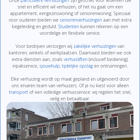
Onze
particuliere
verhuizingen
zijn
geschikt
voor
iedereen
die
snel
en
efficiënt
wil
verhuizen,
of
het
nu
gaat
om
een
appartement,
eengezinswoning
of
seniorenwoning.
Speciaal
voor
ouderen
bieden
we
seniorenverhuizingen
aan
met
extra
begeleiding
en
geduld.
Studenten
kunnen
rekenen
op
een
voordelige
en
flexibe
le
service.
Voor
bedrijven
verzorgen
wij
zakelijke
verhuizingen
van
kantoren,
winkels
of
werkplaatsen.
Daarnaast
bieden
we
ook
extra
diensten
aan,
zoals
verhuisliften
(
inclusief
bediening),
inpakservice
,
sjouwhulp
,
tijdelijke
opslag
en
ontruimingen
.
Elke
verhuizing
wordt
op
maat
gepland
en
uitgevoerd
door
ons
ervaren
team
van
verhuizers.
Of
je
nu
kiest
voor
alleen
transport
of
een
volledige
verhuisservice:
wij
regelen
het
snel,
veilig
en
betaalbaar.