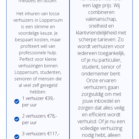
meubels
en
dozen.
een
lage
prijs
.
Wij
combineren
Het
inhuren
van
losse
vakmanschap,
verhuizers in Loppersum
snelheid
en
is
een
slimme
en
klantvriendelijkheid
met
voordelige
keuze.
Je
scherpe
tarieven.
Zo
bespaart
kosten,
maar
wordt
verhuizen
voor
profiteert
wél
van
professionele
hulp.
iedereen
toegankelijk,
Perfect
voor
kleine
of
je
nu
particulier,
verhuizingen binnen
student,
senior
of
Loppersum,
studenten,
ondernemer
bent.
senioren
of
mensen
die
Onze
ervaren
al
veel
zelf
geregeld
verhuizers
gaan
hebben.
zorgvuldig
om
met
1 verhuizer €39,-
jouw
inboedel
en
per uur
zorgen
dat
alles
veilig
en
efficiënt
wordt
2 verhuizers €78,-
verhuisd.
Of
je
nu
een
per uur
volledige
verhuizing
3 verhuizers €117,-
nodig
hebt,
alleen