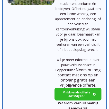
studenten,
senioren
én
bedrijven.
Of
het
nu
gaat
om
een
kleine
woning,
een
appartement
op
driehoog,
of
een
volledige
kantoorverhuizing:
wij
staan
voor
je
klaar.
Daarnaast kan
je bij ons ook voor het
verhuren van een verhuislift
of inboedelopslag terecht.
Wil je meer informatie over
jouw verhuisservice in
Neem nu nog
Loppersum?
contact met ons op en
ontvang gratis een
vrijblijvende offerte.
Vrijblijvende offerte
aanvragen?
Waarom verhuisbedrijf
Removers?