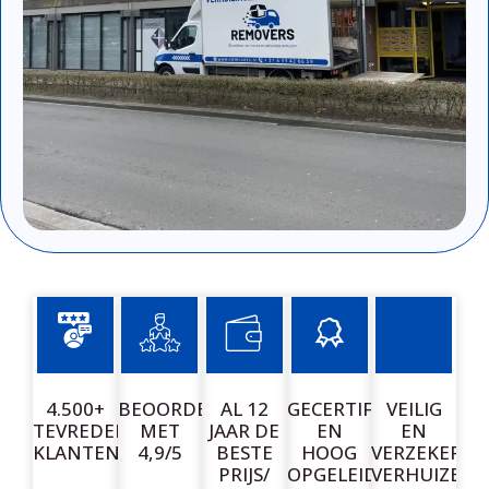
4.500+
BEOORDEELD
AL 12
GECERTIFICEERDE
VEILIG
TEVREDEN
MET
JAAR DE
EN
EN
KLANTEN
4,9/5
BESTE
HOOG
VERZEKERD
PRIJS/
OPGELEIDE
VERHUIZEN