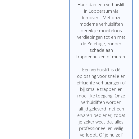
Huur
dan
een
verhuislift
in Loppersum
via
Removers.
Met
onze
moderne
verhuisliften
bereik
je
moeiteloos
verdiepingen
tot
en
met
de
8e
etage,
zonder
schade
aan
trappenhuizen
of
muren.
Een
verhuislift
is
dé
oplossing
voor
snelle
en
efficiënte
verhuizingen
of
bij
smalle
trappen
en
moeilijke
toegang.
Onze
verhuisliften
worden
altijd
geleverd
met
een
ervaren
bediener,
zodat
je
zeker
weet
dat
alles
professioneel
en
veilig
verloopt.
Of
je
nu
zelf