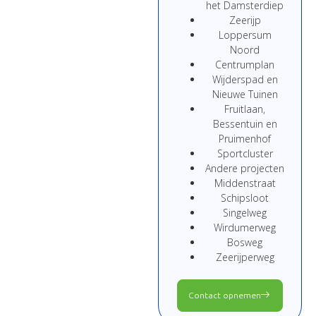
het Damsterdiep
Zeerijp
Loppersum
Noord
Centrumplan
Wijderspad en
Nieuwe Tuinen
Fruitlaan,
Bessentuin en
Pruimenhof
Sportcluster
Andere projecten
Middenstraat
Schipsloot
Singelweg
Wirdumerweg
Bosweg
Zeerijperweg
Contact opnemen