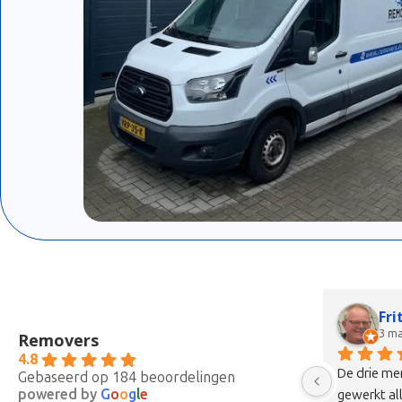
Faik S. Nursen
pe
4 maanden geleden
4 m
Removers
4.8
Vandaag verhuisd met dit bedrijf en echt 
Ik wil bij d
Gebaseerd op 184 beoordelingen
powered by
G
o
o
g
l
e
 
een top ervaring. Ze kwamen met z’n 
bedanken da