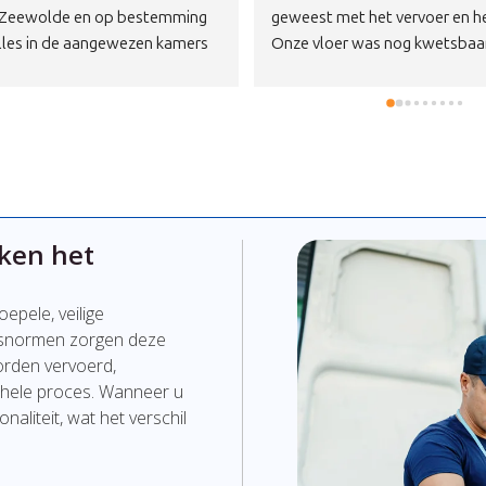
ofessionele verhuizers, 
grote vitrinekast via de trap in
iet gehaast, zeer vriendelijk, 
van de 4e etage naar een etage
rde werkers.Echt een aanrader 
brengen.Vanochtend telefonis
Ik raad ze iedereen aan.
opgenomen met Removers of zi
konden helpen om de kast wee
krijgen in de woonkamer op de
etage.Via een buitenlift het ka
de begane grond gehaald en me
mannen is het kastdeel via de
ken het
trappen naar de 3e etage getild
dat de kast weer compleet in d
woonkamer staat en we de do
epele, veilige
uitruimen.Bedankt Removers voo
idsnormen zorgen deze
snelle inzet in deze.
worden vervoerd,
 hele proces. Wanneer u
aliteit, wat het verschil