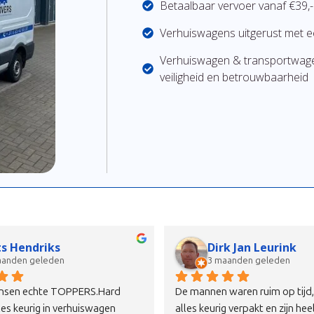
Betaalbaar vervoer vanaf €39,- 
Verhuiswagens uitgerust met e
Verhuiswagen & transportwage
veiligheid en betrouwbaarheid
k Snek
Joke Gorter - Bou
aanden geleden
6 maanden geleden
eze Khalil en Fahrad heel erg 
Afgelopen vrijdag verhuisd maa
t zij mijn spullen hebben 
was het niet mogelijk om een d