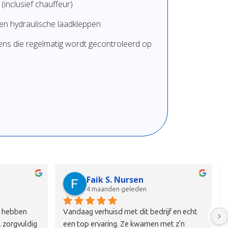
(inclusief chauffeur)
en hydraulische laadkleppen
ns die regelmatig wordt gecontroleerd op
ma
Kea Rijks
6 maanden geleden
r helaas 
Removers een goed bedrijf alles ging 
eel van een 
netjes en snel.Het waren allemaal keurige 