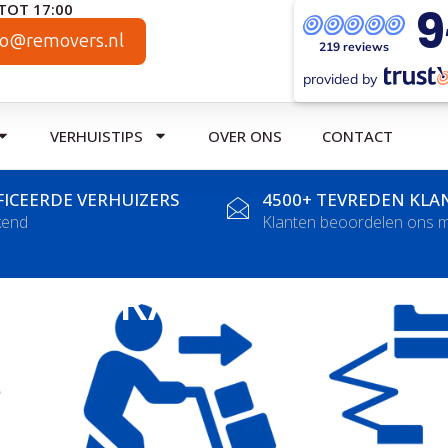
9
TOT 17:00
fo@removers.nl
219 reviews
provided by
VERHUISTIPS
OVER ONS
CONTACT
FICEERDE VERHUIZERS
4500+ TEVREDEN KLA
kend
Klanten beoordelen ons m
TRANSPORT