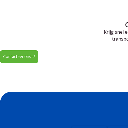
Krijg snel
transpo
Contacteer ons