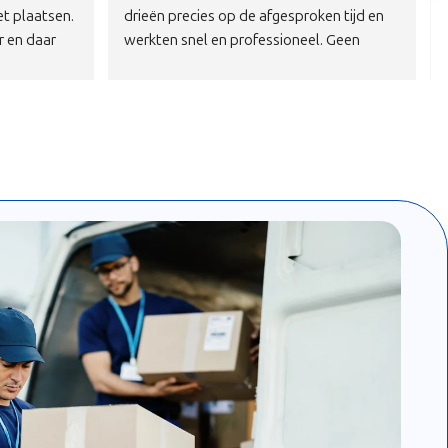
 de woning 
aardige mannen .Harde werkers aan te 
 lager te 
bevelen 
ch contact 
j ons 
r samen te 
 3e 
stdeel naar 
t 4 sterke 
 algemene 
.Superblij 
e 
zen kunnen 
r jullie 