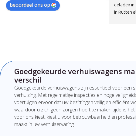
beoordeel ons op
 
drieën precies op de afgesproken tijd en 
verhuisd!Pr
werkten snel en professioneel. Geen 
punctueel, n
chagrijnige gezichten, maar juist 
en zeer ha
vriendelijke en nette mensen die duidelijk 
deze twee!
communiceren. Alles is zorgvuldig en met 
aandacht vervoerd, zonder schade.Qua 
prijs-kwaliteitverhouding is dit echt een 
100% aanrader. Wil je verhuizen zonder 
stress, dan zit je hier absoluut goed. Zeker 
Goedgekeurde verhuiswagens ma
een bedrijf om te onthouden en aan te 
verschil
bevelen!
Goedgekeurde verhuiswagens zijn essentieel voor een so
verhuizing. Met regelmatige inspecties en hoge veilighe
voertuigen ervoor dat uw bezittingen veilig en efficiënt 
waardoor u zich geen zorgen hoeft te maken tijdens het
voor ons kiest, kiest u voor betrouwbaarheid en profession
maakt in uw verhuiservaring.