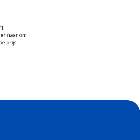
n
 er naar om
e prijs.