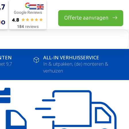
,7
Google Reviews
Offerte aanvragen
4.8
184
reviews
NTEN
ALL-IN VERHUISSERVICE
et 9,7
In & uitpakken, (de) monteren &
verhuizen