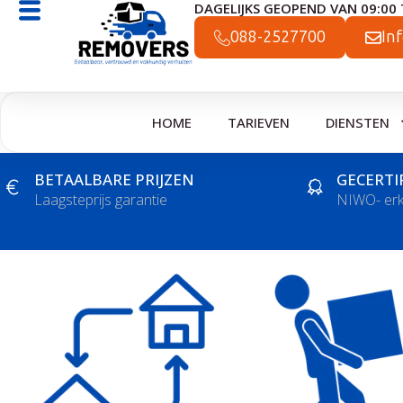
DAGELIJKS GEOPEND VAN 09:00 
Ga
naar
088-2527700
In
de
inhoud
HOME
TARIEVEN
DIENSTEN
BETAALBARE PRIJZEN
GECERTI
Laagsteprijs garantie
NIWO- er