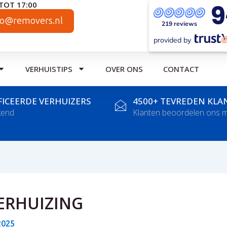
9
TOT 17:00
fo@removers.nl
219 reviews
provided by
VERHUISTIPS
OVER ONS
CONTACT
FICEERDE VERHUIZERS
4500+ TEVREDEN KLA
kend
Klanten beoordelen ons m
ERHUIZING
2025