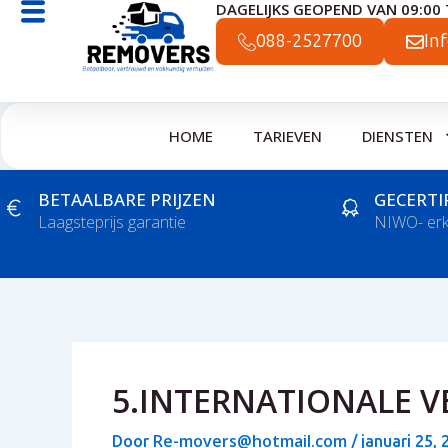
DAGELIJKS GEOPEND VAN 09:00 
Ga
naar
088-2527700
In
de
inhoud
HOME
TARIEVEN
DIENSTEN
BETAALBARE PRIJZEN
GECERTI
Laagsteprijs garantie
NIWO- er
5.INTERNATIONALE V
Re-movers@hotmail.com
Door
/
januari 25, 