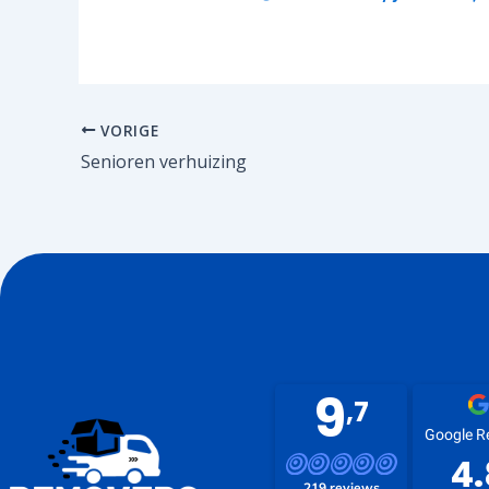
VORIGE
Senioren verhuizing
9
,7
Google R
4.
219 reviews