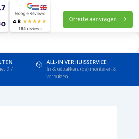
,7
Google Reviews
Offerte aanvragen
4.8
184
reviews
NTEN
ALL-IN VERHUISSERVICE
et 9,7
In & uitpakken, (de) monteren &
verhuizen