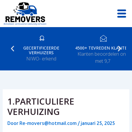
Ga
naar
de
inhoud
GECERTIFICEERDE
4500+ TEVREDEN KLANTEN
VERHUIZERS
Klanten beoordelen ons
NIWO- erkend
met 9,7
1.PARTICULIERE
VERHUIZING
Re-movers@hotmail.com
Door
/
januari 25, 2025