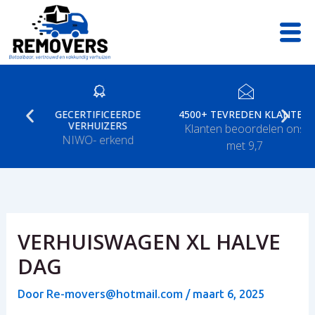
Ga
naar
de
inhoud
GECERTIFICEERDE
4500+ TEVREDEN KLANTEN
VERHUIZERS
Klanten beoordelen ons
NIWO- erkend
met 9,7
VERHUISWAGEN XL HALVE
DAG
Re-movers@hotmail.com
Door
/
maart 6, 2025