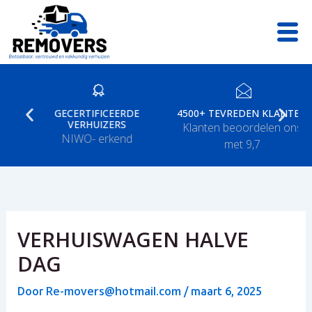
Ga
naar
de
inhoud
GECERTIFICEERDE
4500+ TEVREDEN KLANTEN
VERHUIZERS
Klanten beoordelen ons
NIWO- erkend
met 9,7
VERHUISWAGEN HALVE
DAG
Re-movers@hotmail.com
Door
/
maart 6, 2025