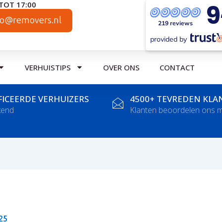
9
TOT 17:00
fo@removers.nl
219 reviews
provided by
VERHUISTIPS
OVER ONS
CONTACT
FICEERDE VERHUIZERS
4500+ TEVREDEN KLA
kend
Klanten beoordelen ons m
25