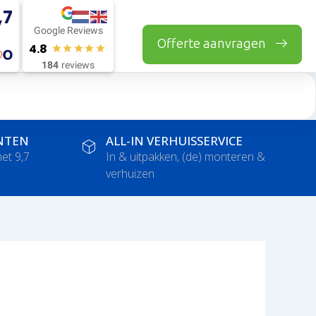
,7
Google Reviews
Offerte aanvragen
4.8
184
reviews
NTEN
ALL-IN VERHUISSERVICE
et 9,7
In & uitpakken, (de) monteren &
verhuizen