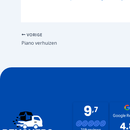
VORIGE
Piano verhuizen
9
,7
Google R
4.
219 reviews