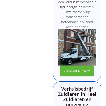
een
verhuislift
bespaar
je
tijd,
energie
en
kosten.
Onze
tarieven
zijn
transparant
en
betaalbaar,
ook
voor
korte
periodes.
Verhuislift huren?
Verhuisbedrijf
Zuidlaren in Heel
Zuidlaren en
omgeving