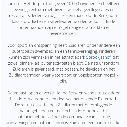
karakter. Het dorp telt ongeveer 10.000 inwoners en heeft een
levendig centrum met diverse winkels, gezellige cafés en
restaurants. Iedere vrijdag is er een markt op de Brink, waar
lokale producten en streekwaren worden verkocht. In de
zomermaanden zijn er regelmatig extra markten en
evenementen.
Voor sport en ontspanning heeft Zuidlaren onder andere een
subtropisch zwembad en een tennisvereniging. Kinderen
kunnen zich vermaken in het attractiepark
Sprookjeshof
, dat
zowel binnen- als buitenactiviteiten biedt. De natuur rondom
Zuidlaren is gevarieerd, met bossen, heidevelden en het
Zuidlaardermeer, waar watersport en vogelspotten mogelijk
zijn.
Daarnaast lopen er verschillende fiets- en wandelroutes door
het dorp, waaronder een deel van het bekende Pieterpad.
Deze routes verbinden Zuidlaren met de omliggende
natuurgebieden en maken het dorp populair bij
natuurliefhebbers. Door de combinatie van historie,
voorzieningen en natuurschoon is Zuidlaren een aantrekkelijke