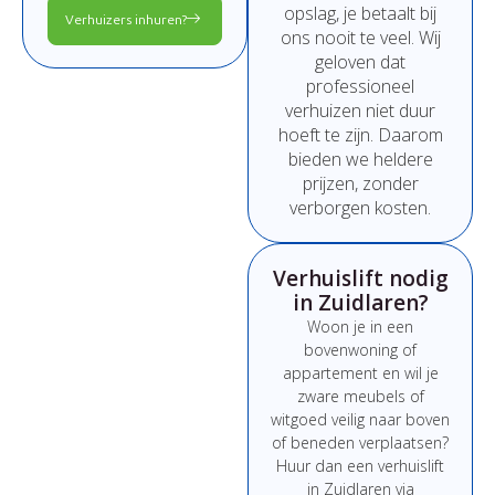
opslag,
je
betaalt
bij
Verhuizers inhuren?
ons
nooit
te
veel.
Wij
geloven
dat
professioneel
verhuizen
niet
duur
hoeft
te
zijn.
Daarom
bieden
we
heldere
prijzen,
zonder
verborgen
kosten.
Verhuislift nodig
in Zuidlaren?
Woon
je
in
een
bovenwoning
of
appartement
en
wil
je
zware
meubels
of
witgoed
veilig
naar
boven
of
beneden
verplaatsen?
Huur
dan
een
verhuislift
in Zuidlaren
via