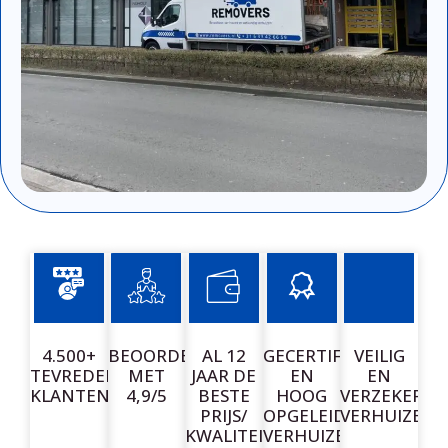
4.500+
BEOORDEELD
AL 12
GECERTIFICEERDE
VEILIG
TEVREDEN
MET
JAAR DE
EN
EN
KLANTEN
4,9/5
BESTE
HOOG
VERZEKERD
PRIJS/
OPGELEIDE
VERHUIZEN
KWALITEIT
VERHUIZERS