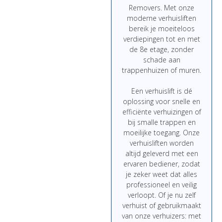
Removers.
Met
onze
moderne
verhuisliften
bereik
je
moeiteloos
verdiepingen
tot
en
met
de
8e
etage,
zonder
schade
aan
trappenhuizen
of
muren.
Een
verhuislift
is
dé
oplossing
voor
snelle
en
efficiënte
verhuizingen
of
bij
smalle
trappen
en
moeilijke
toegang.
Onze
verhuisliften
worden
altijd
geleverd
met
een
ervaren
bediener,
zodat
je
zeker
weet
dat
alles
professioneel
en
veilig
verloopt.
Of
je
nu
zelf
verhuist
of
gebruikmaakt
van
onze
verhuizers:
met