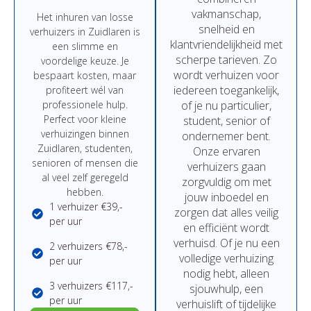
vakmanschap,
Het
inhuren
van
losse
snelheid
en
verhuizers in Zuidlaren
is
klantvriendelijkheid
met
een
slimme
en
scherpe
tarieven.
Zo
voordelige
keuze.
Je
wordt
verhuizen
voor
bespaart
kosten,
maar
iedereen
toegankelijk,
profiteert
wél
van
professionele
hulp.
of
je
nu
particulier,
Perfect
voor
kleine
student,
senior
of
verhuizingen binnen
ondernemer
bent.
Zuidlaren,
studenten,
Onze
ervaren
senioren
of
mensen
die
verhuizers
gaan
al
veel
zelf
geregeld
zorgvuldig
om
met
hebben.
jouw
inboedel
en
1 verhuizer €39,-
zorgen
dat
alles
veilig
per uur
en
efficiënt
wordt
verhuisd.
Of
je
nu
een
2 verhuizers €78,-
volledige
verhuizing
per uur
nodig
hebt,
alleen
3 verhuizers €117,-
sjouwhulp,
een
per uur
verhuislift
of
tijdelijke