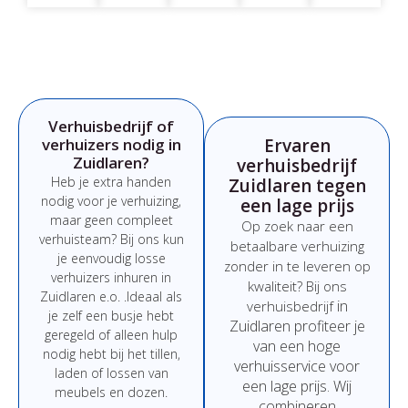
Verhuisbedrijf of
verhuizers nodig in
Ervaren
Zuidlaren?
verhuisbedrijf
Heb
je
extra
handen
Zuidlaren tegen
nodig
voor
je
verhuizing,
een lage prijs
maar
geen
compleet
Op
zoek
naar
een
verhuisteam?
Bij
ons
kun
betaalbare
verhuizing
je
eenvoudig
losse
zonder
in
te
leveren
op
verhuizers
inhuren
in
kwaliteit?
Bij
ons
Zuidlaren e.o.
.
Ideaal
als
in
verhuisbedrijf
je
zelf
een
busje
hebt
Zuidlaren
profiteer
je
geregeld
of
alleen
hulp
van
een
hoge
nodig
hebt
bij
het
tillen,
verhuisservice
voor
laden
of
lossen
van
een
lage
prijs
.
Wij
meubels
en
dozen.
combineren