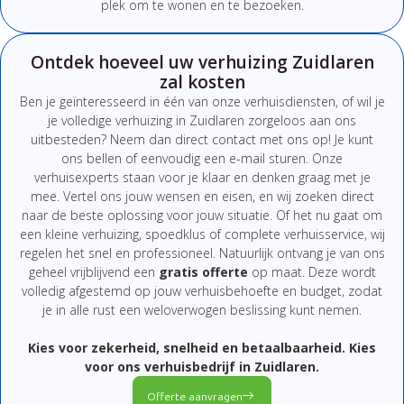
plek om te wonen en te bezoeken.
Ontdek hoeveel uw verhuizing Zuidlaren
zal kosten
Ben
je
geïnteresseerd
in
één
van
onze
verhuisdiensten,
of
wil
je
je
volledige
verhuizing
in Zuidlaren
zorgeloos
aan
ons
uitbesteden?
Neem
dan
direct
contact
met
ons
op!
Je
kunt
ons
bellen
of
eenvoudig
een
e-
mail
sturen.
Onze
verhuisexperts
staan
voor
je
klaar
en
denken
graag
met
je
mee.
Vertel
ons
jouw
wensen
en
eisen,
en
wij
zoeken
direct
naar
de
beste
oplossing
voor
jouw
situatie.
Of
het
nu
gaat
om
een
kleine
verhuizing,
spoedklus
of
complete
verhuisservice,
wij
regelen
het
snel
en
professioneel.
Natuurlijk
ontvang
je
van
ons
geheel
vrijblijvend
een
gratis
offerte
op
maat.
Deze
wordt
volledig
afgestemd
op
jouw
verhuisbehoefte
en
budget,
zodat
je
in
alle
rust
een
weloverwogen
beslissing
kunt
nemen.
Kies
voor
zekerheid,
snelheid
en
betaalbaarheid.
Kies
voor
ons
verhuisbedrijf
in Zuidlaren
.
Offerte aanvragen