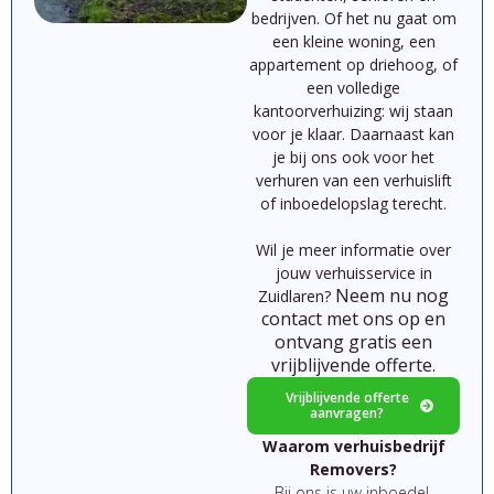
bedrijven.
Of
het
nu
gaat
om
een
kleine
woning,
een
appartement
op
driehoog,
of
een
volledige
kantoorverhuizing:
wij
staan
voor
je
klaar.
Daarnaast kan
je bij ons ook voor het
verhuren van een verhuislift
of inboedelopslag terecht.
Wil je meer informatie over
jouw verhuisservice in
Neem nu nog
Zuidlaren?
contact met ons op en
ontvang gratis een
vrijblijvende offerte.
Vrijblijvende offerte
aanvragen?
Waarom verhuisbedrijf
Removers?
Bij ons is uw inboedel