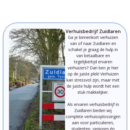
Verhuisbedrijf Zuidlaren
Ga je binnenkort verhuizen
van of naar Zuidlaren
en
schakel je graag de hulp in
van betaalbare en
tegelijkertijd ervaren
verhuizers? Dan ben je hier
op de juiste plek!
Verhuizen
kan
st
ressvol
zijn,
maar
met
de
juiste
hulp
wordt
het
een
stuk
makkelijker.
Als
ervaren
verhuisbedrijf
in
Zuidlaren
bieden
wij
complete
verhuisoplossingen
aan
voor
particulieren,
studenten,
senioren
én