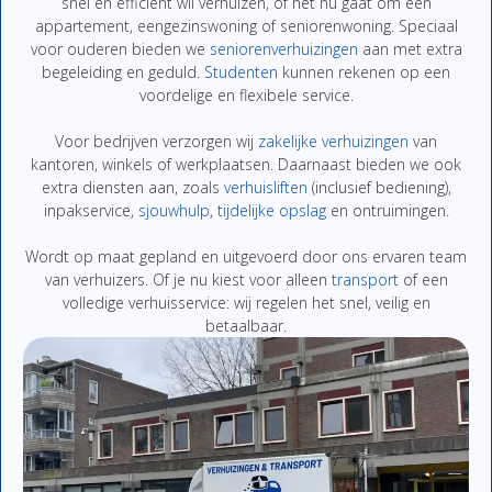
snel
en
efficiënt
wil
verhuizen,
of
het
nu
gaat
om
een
appartement,
eengezinswoning
of
seniorenwoning.
Speciaal
voor
ouderen
bieden
we
seniorenverhuizingen
aan
met
extra
begeleiding
en
geduld.
Studenten
kunnen
rekenen
op
een
voordelige
en
flexibe
le
service.
Voor
bedrijven
verzor
gen
wij
zakelijke
verhuizingen
van
kantoren,
winkels
of
werkplaatsen.
Daarnaast
bieden
we
ook
extra
diensten
aan,
zoals
verhuisliften
(
inclusief
bediening),
inpakservice
,
sjouwhulp
,
tijdelijke
opslag
en
ontruimingen
.
Wordt
op
maat
gepland
en
uitgevoerd
door
ons
ervaren
team
van
verhuizers.
Of
je
nu
kiest
voor
alleen
transport
of
een
volledige
verhuisservice:
wij
regelen
het
snel,
veilig
en
betaalbaar.