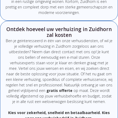
in een rustige omgeving wonen. Kortom, Zuidhorn is een
prettig en compleet dorp met een sterke gemeenschapszin en
moderne voorzieningen.
Ontdek hoeveel uw verhuizing in Zuidhorn
zal kosten
Ben
je
geïnteresseerd
in
één
van
onze
verhuisdiensten,
of
wil
je
je
volledige
verhuizing
in Zuidhorn
zorgeloos
aan
ons
uitbesteden?
Neem
dan
direct
contact
met
ons
op!
Je
kunt
ons
bellen
of
eenvoudig
een
e-
mail
sturen.
Onze
verhuisexperts
staan
voor
je
klaar
en
denken
graag
met
je
mee.
Vertel
ons
jouw
wensen
en
eisen,
en
wij
zoeken
direct
naar
de
beste
oplossing
voor
jouw
situatie.
Of
het
nu
gaat
om
een
kleine
verhuizing,
spoedklus
of
complete
verhuisservice,
wij
regelen
het
snel
en
professioneel.
Natuurlijk
ontvang
je
van
ons
geheel
vrijblijvend
een
gratis
offerte
op
maat.
Deze
wordt
volledig
afgestemd
op
jouw
verhuisbehoefte
en
budget,
zodat
je
in
alle
rust
een
weloverwogen
beslissing
kunt
nemen.
Kies
voor
zekerheid,
snelheid
en
betaalbaarheid.
Kies