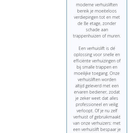
moderne
verhuisliften
bereik
je
moeiteloos
verdiepingen
tot
en
met
de
8e
etage,
zonder
schade
aan
trappenhuizen
of
muren.
Een
verhuislift
is
dé
oplossing
voor
snelle
en
efficiënte
verhuizingen
of
bij
smalle
trappen
en
moeilijke
toegang.
Onze
verhuisliften
worden
altijd
geleverd
met
een
ervaren
bediener,
zodat
je
zeker
weet
dat
alles
professioneel
en
veilig
verloopt.
Of
je
nu
zelf
verhuist
of
gebruikmaakt
van
onze
verhuizers:
met
een
verhuislift
bespaar
je