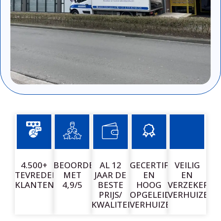
4.500+
BEOORDEELD
AL 12
GECERTIFICEERDE
VEILIG
TEVREDEN
MET
JAAR DE
EN
EN
KLANTEN
4,9/5
BESTE
HOOG
VERZEKERD
PRIJS/
OPGELEIDE
VERHUIZEN
KWALITEIT
VERHUIZERS