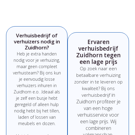
Verhuisbedrijf of
verhuizers nodig in
Ervaren
Zuidhorn?
verhuisbedrijf
Heb
je
extra
handen
Zuidhorn tegen
nodig
voor
je
verhuizing,
een lage prijs
maar
geen
compleet
Op
zoek
naar
een
verhuisteam?
Bij
ons
kun
betaalbare
verhuizing
je
eenvoudig
losse
zonder
in
te
leveren
op
verhuizers
inhuren
in
kwaliteit?
Bij
ons
Zuidhorn e.o.
.
Ideaal
als
in
verhuisbedrijf
je
zelf
een
busje
hebt
Zuidhorn
profiteer
je
geregeld
of
alleen
hulp
van
een
hoge
nodig
hebt
bij
het
tillen,
verhuisservice
voor
laden
of
lossen
van
een
lage
prijs
.
Wij
meubels
en
dozen.
combineren
vakmanschap,