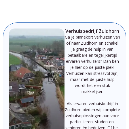
Verhuisbedrijf Zuidhorn
Ga je binnekort verhuizen van
of naar Zuidhorn
en schakel
je graag de hulp in van
betaalbare en tegelijkertijd
ervaren verhuizers? Dan ben
je hier op de juiste plek!
Verhuizen
kan
stressvol
zijn,
maar
met
de
juiste
hulp
wordt
het
een
stuk
makkelijker.
Als
ervaren
verhuisbedrijf
in
Zuidhorn
bieden
wij
complete
verhuisoplossingen
aan
voor
particulieren,
studenten,
senioren
én
bedrijven.
Of
het