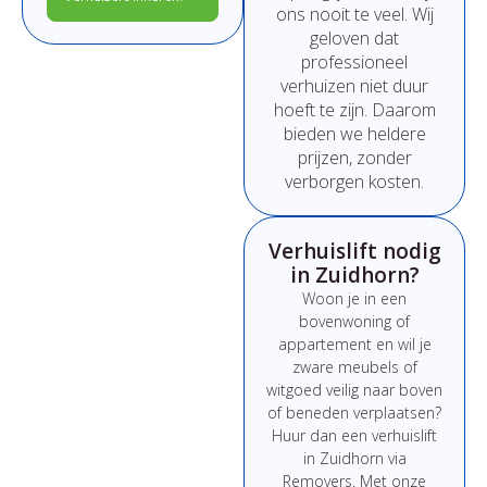
ons
nooit
te
veel.
Wij
geloven
dat
professioneel
verhuizen
niet
duur
hoeft
te
zijn.
Daarom
bieden
we
heldere
prijzen,
zonder
verborgen
kosten.
Verhuislift nodig
in Zuidhorn?
Woon
je
in
een
bovenwoning
of
appartement
en
wil
je
zware
meubels
of
witgoed
veilig
naar
boven
of
beneden
verplaatsen?
Huur
dan
een
verhuislift
in Zuidhorn
via
Removers.
Met
onze