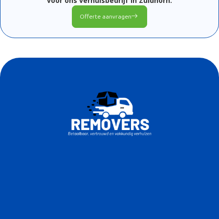
voor
ons
verhuisbedrijf
in Zuidhorn
.
Offerte aanvragen