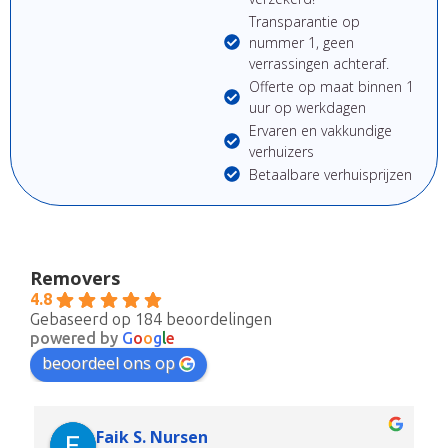
Transparantie op
nummer 1, geen
verrassingen achteraf.
Offerte op maat binnen 1
uur op werkdagen
Ervaren en vakkundige
verhuizers
Betaalbare verhuisprijzen
Removers
4.8
Gebaseerd op 184 beoordelingen
powered by
G
o
o
g
l
e
beoordeel ons op
Faik S. Nursen