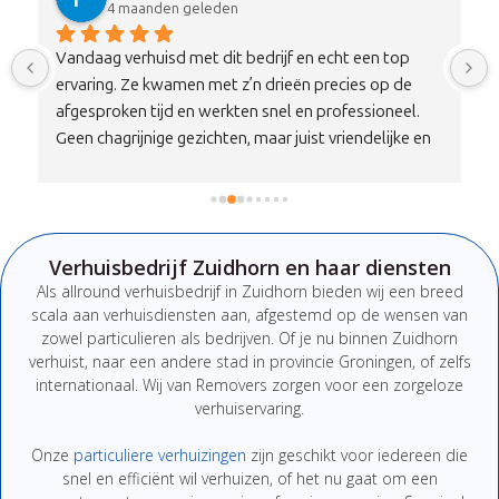
4 maanden geleden
Vandaag verhuisd met dit bedrijf en echt een top 
ervaring. Ze kwamen met z’n drieën precies op de 
afgesproken tijd en werkten snel en professioneel. 
Geen chagrijnige gezichten, maar juist vriendelijke en 
nette mensen die duidelijk communiceren. Alles is 
zorgvuldig en met aandacht vervoerd, zonder 
schade.Qua prijs-kwaliteitverhouding is dit echt een 
100% aanrader. Wil je verhuizen zonder stress, dan zit 
Verhuisbedrijf Zuidhorn en haar diensten
je hier absoluut goed. Zeker een bedrijf om te 
Als
allround
verhuisbedrijf
in Zuidhorn
bieden
wij
een
breed
onthouden en aan te bevelen!
scala
aan
verhuisdiensten
aan,
afgestemd
op
de
wensen
van
zowel
particulieren
als
bedrijven.
Of
je
nu
binnen Zuidhorn
verhuist,
naar
een
andere
stad
in provincie Groningen
,
of
zelfs
internationaal. W
ij van Removers
zorgen
voor
een
zorgeloze
verhuiservaring.
Onze
particuliere
verhuizingen
zijn
geschikt
voor
iedereen
die
snel
en
efficiënt
wil
verhuizen,
of
het
nu
gaat
om
een