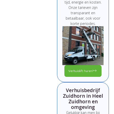
tijd,
energie
en
kosten.
Onze
tarieven
zijn
transparant
en
betaalbaar,
ook
voor
korte
periodes.
Verhuislift huren?
Verhuisbedrijf
Zuidhorn in Heel
Zuidhorn en
omgeving
Gelukkig kan men bij