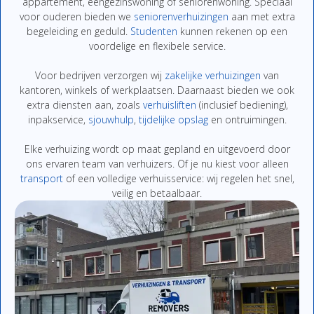
appartement,
eengezinswoning
of
seniorenwoning.
Speciaal
voor
ouderen
bieden
we
seniorenverhuizingen
aan
met
extra
begeleiding
en
geduld.
Studenten
kunnen
rekenen
op
een
voordelige
en
flexibe
le
service.
Voor
bedrijven
verzorgen
wij
zakelijke
verhuizingen
van
kantoren,
winkels
of
werkplaatsen.
Daarnaast
bieden
we
ook
extra
diensten
aan,
zoals
verhuisliften
(
inclusief
bediening),
inpakservice
,
sjouwhulp
,
tijdelijke
opslag
en
ontruimingen
.
Elke
verhuizing
wordt
op
maat
gepland
en
uitgevoerd
door
ons
ervaren
team
van
verhuizers.
Of
je
nu
kiest
voor
alleen
transport
of
een
volledige
verhuisservice:
wij
regelen
het
snel,
veilig
en
betaalbaar.