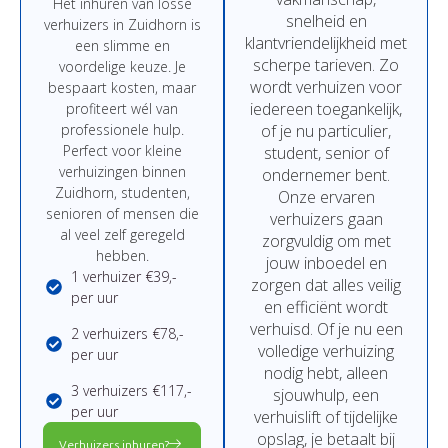
Het
inhuren
van
losse
snelheid
en
verhuizers in Zuidhorn
is
klantvriendelijkheid
met
een
slimme
en
scherpe
tarieven.
Zo
voordelige
keuze.
Je
wordt
verhuizen
voor
bespaart
kosten,
maar
iedereen
toegankelijk,
profiteert
wél
van
professionele
hulp.
of
je
nu
particulier,
Perfect
voor
kleine
student,
senior
of
verhuizingen binnen
ondernemer
bent.
Zuidhorn,
studenten,
Onze
ervaren
senioren
of
mensen
die
verhuizers
gaan
al
veel
zelf
geregeld
zorgvuldig
om
met
hebben.
jouw
inboedel
en
1 verhuizer €39,-
zorgen
dat
alles
veilig
per uur
en
efficiënt
wordt
verhuisd.
Of
je
nu
een
2 verhuizers €78,-
volledige
verhuizing
per uur
nodig
hebt,
alleen
3 verhuizers €117,-
sjouwhulp,
een
per uur
verhuislift
of
tijdelijke
opslag,
je
betaalt
bij
Verhuizers inhuren?