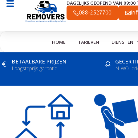
DAGELIJKS GEOPEND VAN 09:00 
Ga
naar
088-2527700
In
de
inhoud
HOME
TARIEVEN
DIENSTEN
BETAALBARE PRIJZEN
GECERTI
Laagsteprijs garantie
NIWO- er
Ver