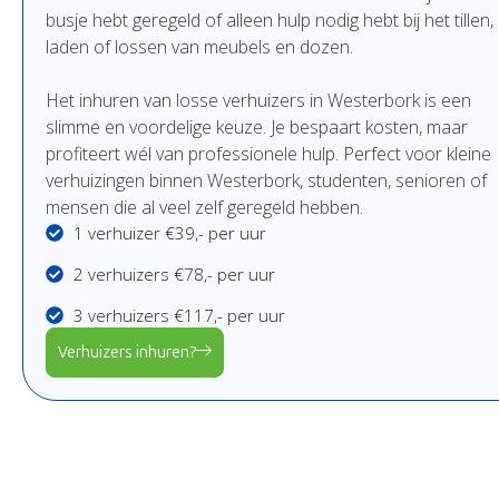
busje
hebt
geregeld
of
alleen
hulp
nodig
hebt
bij
het
tillen,
laden
of
lossen
van
meubels
en
dozen.
Het
inhuren
van
losse
verhuizers in Westerbork
is
een
slimme
en
voordelige
keuze.
Je
bespaart
kosten,
maar
profiteert
wél
van
professionele
hulp.
Perfect
voor
kleine
verhuizingen binnen Westerbork,
studenten,
senioren
of
mensen
die
al
veel
zelf
geregeld
hebben.
1 verhuizer €39,- per uur
2 verhuizers €78,- per uur
3 verhuizers €117,- per uur
Verhuizers inhuren?