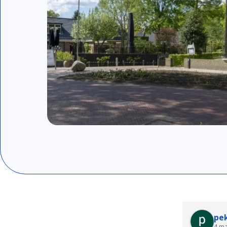
Faik S. Nursen
pe
4 maanden geleden
4 m