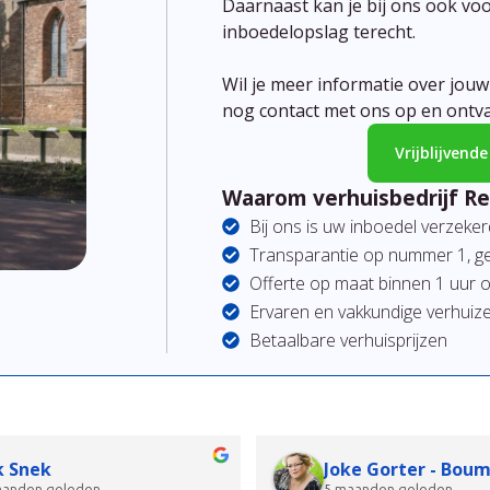
Daarnaast kan je bij ons ook voo
inboedelopslag terecht.
Wil je meer informatie over jou
nog contact met ons op en ontvan
Vrijblijvend
Waarom verhuisbedrijf R
Bij ons is uw inboedel verzeker
Transparantie op nummer 1, ge
Offerte op maat binnen 1 uur
Ervaren en vakkundige verhuiz
Betaalbare verhuisprijzen
k Snek
Joke Gorter - Bou
aanden geleden
5 maanden geleden