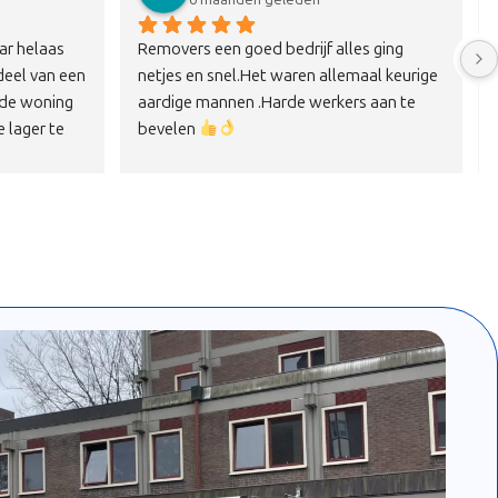
r helaas 
Removers een goed bedrijf alles ging 
eel van een 
netjes en snel.Het waren allemaal keurige 
 de woning 
aardige mannen .Harde werkers aan te 
 lager te 
bevelen 
ch contact 
j ons 
r samen te 
 3e 
stdeel naar 
t 4 sterke 
 algemene 
.Superblij 
e 
zen kunnen 
r jullie 