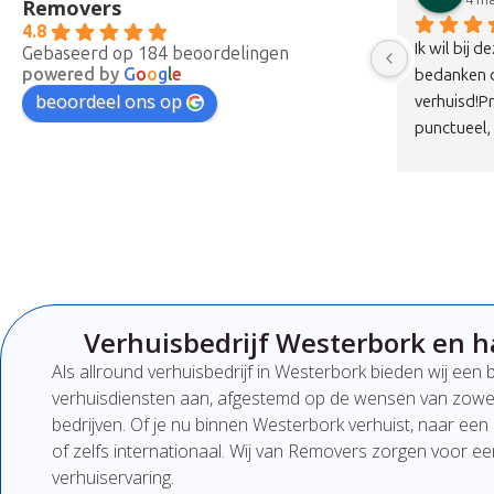
Removers
4.8
Vandaag verhuisd met dit bedrijf en echt 
Ik wil bij d
Gebaseerd op 184 beoordelingen
powered by
G
o
o
g
l
e
 
een top ervaring. Ze kwamen met z’n 
bedanken da
beoordeel ons op
 
drieën precies op de afgesproken tijd en 
verhuisd!Pr
werkten snel en professioneel. Geen 
punctueel, n
chagrijnige gezichten, maar juist 
en zeer ha
vriendelijke en nette mensen die duidelijk 
deze twee!
communiceren. Alles is zorgvuldig en met 
aandacht vervoerd, zonder schade.Qua 
prijs-kwaliteitverhouding is dit echt een 
100% aanrader. Wil je verhuizen zonder 
stress, dan zit je hier absoluut goed. Zeker 
Verhuisbedrijf Westerbork en h
een bedrijf om te onthouden en aan te 
bevelen!
Als
allround
verhuisbedrijf
in Westerbork
bieden
wij
een
verhuisdiensten
aan,
afgestemd
op
de
wensen
van
zowe
bedrijven.
Of
je
nu
binnen Westerbork
verhuist,
naar
een
of
zelfs
internationaal. W
ij van Removers
zorgen
voor
e
verhuiservaring.