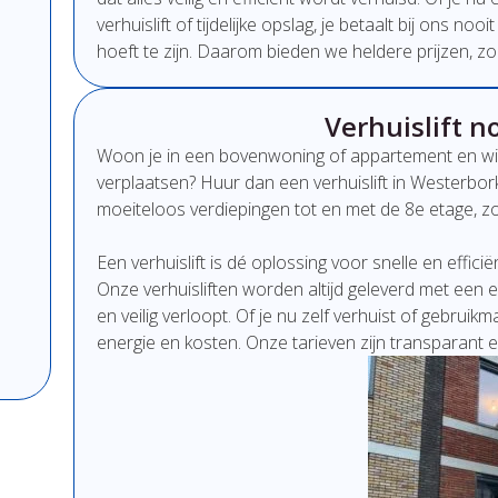
verhuislift
of
tijdelijke
opslag,
je
betaalt
bij
ons
nooi
hoeft
te
zijn.
Daarom
bieden
we
heldere
prijzen,
zo
Verhuislift n
Woon
je
in
een
bovenwoning
of
appartement
en
wi
verplaatsen?
Huur
dan
een
verhuislift
in Westerbor
moeiteloos
verdiepingen
tot
en
met
de
8e
etage,
z
Een
verhuislift
is
dé
oplossing
voor
snelle
en
effici
Onze
verhuisliften
worden
altijd
geleverd
met
een
e
en
veilig
verloopt.
Of
je
nu
zelf
verhuist
of
gebruikm
energie
en
kosten.
Onze
tarieven
zijn
transparant