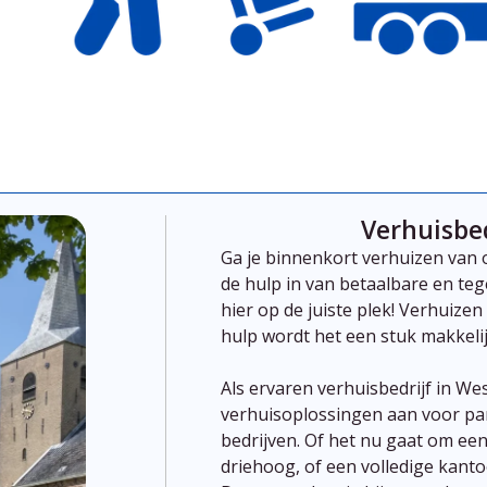
Verhuisbe
Ga je binnenkort verhuizen van
de hulp in van betaalbare en teg
hier op de juiste plek!
Verhuizen
hulp
wordt
het
een
stuk
makkelij
Als
ervaren
verhuisbedrijf
in We
verhuisoplossingen
aan
voor
pa
bedrijven.
Of
het
nu
gaat
om
ee
driehoog,
of
een
volledige
kanto