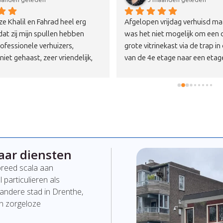
eze Khalil en Fahrad heel erg 
Afgelopen vrijdag verhuisd maa
t zij mijn spullen hebben 
was het niet mogelijk om een d
ofessionele verhuizers, 
grote vitrinekast via de trap in
iet gehaast, zeer vriendelijk, 
van de 4e etage naar een etage
rde werkers.Echt een aanrader 
brengen.Vanochtend telefonis
Ik raad ze iedereen aan.
opgenomen met Removers of zi
konden helpen om de kast wee
krijgen in de woonkamer op de
etage.Via een buitenlift het ka
de begane grond gehaald en me
mannen is het kastdeel via de
aar diensten
trappen naar de 3e etage getild
dat de kast weer compleet in d
breed
scala
aan
woonkamer staat en we de do
l
particulieren
als
uitruimen.Bedankt Removers voo
andere
stad
in Drenthe
,
snelle inzet in deze.
en
zorgeloze