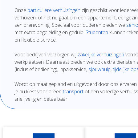
Onze
particuliere
verhuizingen
zijn
geschikt
voor
iedere
verhuizen,
of
het
nu
gaat
om
een
appartement,
eengezi
seniorenwoning.
Speciaal
voor
ouderen
bieden
we
senio
met
extra
begeleiding
en
geduld.
Studenten
kunnen
reke
en
flexibe
le
service.
Voor
bedrijven
verzor
gen
wij
zakelijke
verhuizingen
van
k
werkplaatsen.
Daarnaast
bieden
we
ook
extra
diensten
(
inclusief
bediening),
inpakservice
,
sjouwhulp
,
tijdelijke
ops
Wordt
op
maat
gepland
en
uitgevoerd
door
ons
ervaren
je
nu
kiest
voor
alleen
transport
of
een
volledige
verhuiss
snel,
veilig
en
betaalbaar.