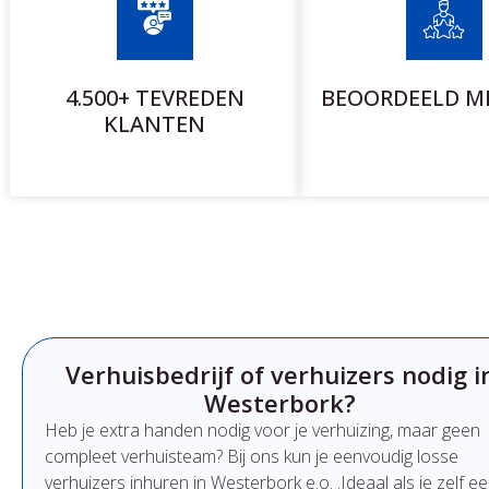
4.500+ TEVREDEN
BEOORDEELD ME
KLANTEN
Verhuisbedrijf of verhuizers nodig i
Westerbork?
Heb
je
extra
handen
nodig
voor
je
verhuizing,
maar
geen
compleet
verhuisteam?
Bij
ons
kun
je
eenvoudig
losse
verhuizers
inhuren
in Westerbork e.o.
.
Ideaal
als
je
zelf
ee