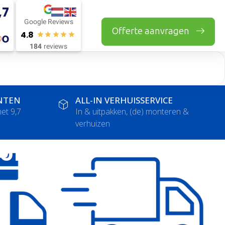
,7
Google Reviews
Offerte aanvragen
4.8
184
reviews
NTEN
ALL-IN VERHUISSERVICE
et 9,7
In & uitpakken, (de) monteren &
verhuizen
bork