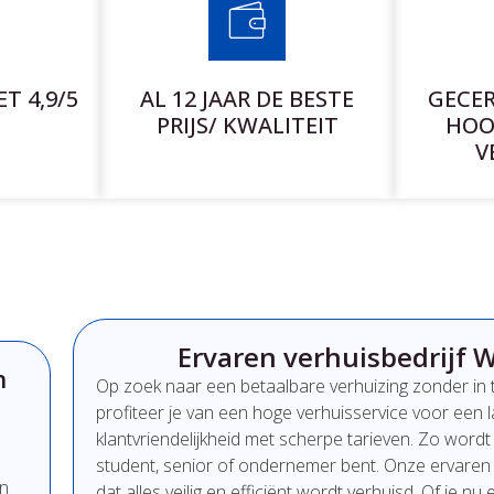
T 4,9/5
AL 12 JAAR DE BESTE
GECER
PRIJS/ KWALITEIT
HOO
V
Ervaren verhuisbedrijf W
n
Op
zoek
naar
een
betaalbare
verhuizing
zonder
in
profiteer
je
van
een
hoge
verhuisservice
voor
een
klantvriendelijkheid
met
scherpe
tarieven.
Zo
word
student,
senior
of
ondernemer
bent.
Onze
ervare
n
dat
alles
veilig
en
efficiënt
wordt
verhuisd.
Of
je
nu