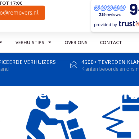
9
TOT 17:00
fo@removers.nl
219 reviews
provided by
VERHUISTIPS
OVER ONS
CONTACT
FICEERDE VERHUIZERS
4500+ TEVREDEN KLA
kend
Klanten beoordelen ons m
huisbedrijf Wester