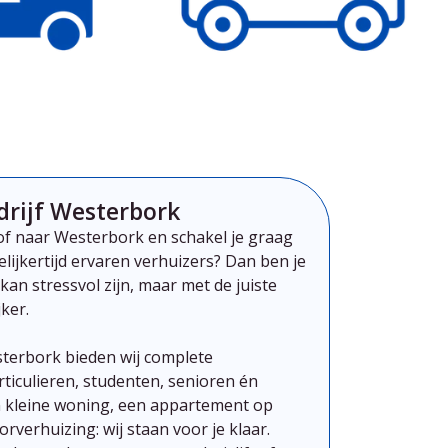
drijf Westerbork
 of naar Westerbork
en schakel je graag
elijkertijd ervaren verhuizers? Dan ben je
kan
st
ressvol
zijn,
maar
met
de
juiste
ker.
sterbork
bieden
wij
complete
rticulieren,
studenten,
senioren
én
n
kleine
woning,
een
appartement
op
orverhuizing:
wij
staan
voor
je
klaar.