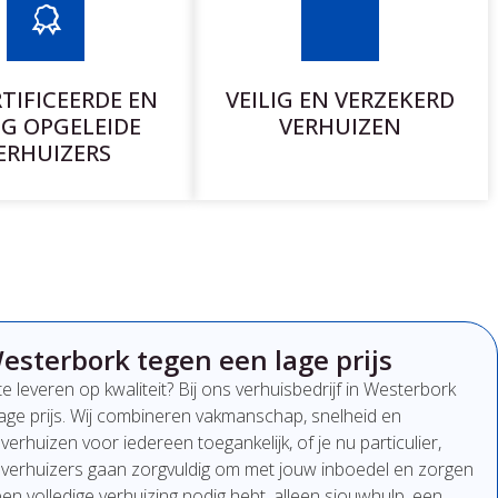
TIFICEERDE EN
VEILIG EN VERZEKERD
G OPGELEIDE
VERHUIZEN
ERHUIZERS
esterbork tegen een lage prijs
te
leveren
op
kwaliteit?
Bij
ons
verhuisbedrijf
in Westerbork
lage
prijs
.
Wij
combineren
vakmanschap,
snelheid
en
t
verhuizen
voor
iedereen
toegankelijk,
of
je
nu
particulier,
n
verhuizers
gaan
zorgvuldig
om
met
jouw
inboedel
en
zorgen
een
volledige
verhuizing
nodig
hebt,
alleen
sjouwhulp,
een