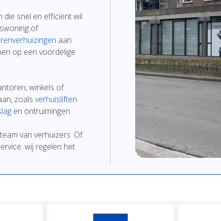
en
die
snel
en
efficiënt
wil
nswoning
of
renverhuizingen
aan
nen
op
een
voordelige
antoren,
winkels
of
aan,
zoals
verhuisliften
lag
en
ontruimingen
.
team
van
verhuizers.
Of
ervice:
wij
regelen
het