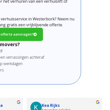
r het verhuren van een verhuislift of
w verhuisservice in Westerbork?
Neem nu
g gratis een vrijblijvende offerte.
e offerte aanvragen?
emovers?
d!
en verrassingen achteraf.
 op werkdagen
ers
ma
Kea Rijks
6 maanden geleden