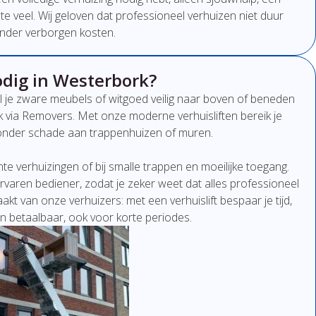
t
te
veel.
Wij
geloven
dat
professioneel
verhuizen
niet
duur
nder
verborgen
kosten.
odig in Westerbork?
l
je
zware
meubels
of
witgoed
veilig
naar
boven
of
beneden
k
via Removers.
Met
onze
moderne
verhuisliften
bereik
je
onder
schade
aan
trappenhuizen
of
muren.
ënte
verhuizingen
of
bij
smalle
trappen
en
moeilijke
toegang.
rvaren
bediener,
zodat
je
zeker
weet
dat
alles
professioneel
aakt
van
onze
verhuizers:
met
een
verhuislift
bespaar
je
tijd,
en
betaalbaar,
ook
voor
korte
periodes.