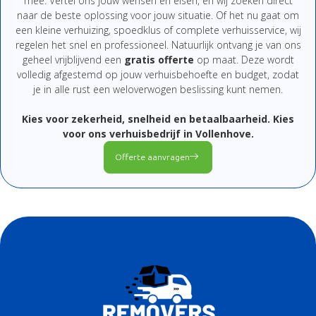
mee.
Vertel
ons
jouw
wensen
en
eisen,
en
wij
zoeken
direct
naar
de
beste
oplossing
voor
jouw
situatie.
Of
het
nu
gaat
om
een
kleine
verhuizing,
spoedklus
of
complete
verhuisservice,
wij
regelen
het
snel
en
professioneel.
Natuurlijk
ontvang
je
van
ons
geheel
vrijblijvend
een
gratis
offerte
op
maat.
Deze
wordt
volledig
afgestemd
op
jouw
verhuisbehoefte
en
budget,
zodat
je
in
alle
rust
een
weloverwogen
beslissing
kunt
nemen.
Kies
voor
zekerheid,
snelheid
en
betaalbaarheid.
Kies
voor
ons
verhuisbedrijf
in Vollenhove
.
Offerte aanvragen