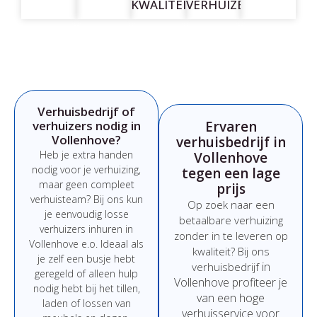
KWALITEIT
VERHUIZERS
Verhuisbedrijf of
verhuizers nodig in
Ervaren
Vollenhove?
verhuisbedrijf in
Heb
je
extra
handen
Vollenhove
nodig
voor
je
verhuizing,
tegen een lage
maar
geen
compleet
prijs
verhuisteam?
Bij
ons
kun
Op
zoek
naar
een
je
eenvoudig
losse
betaalbare
verhuizing
verhuizers
inhuren
in
zonder
in
te
leveren
op
Vollenhove e.o.
Ideaal
als
kwaliteit?
Bij
ons
je
zelf
een
busje
hebt
in
verhuisbedrijf
geregeld
of
alleen
hulp
Vollenhove
profiteer
je
nodig
hebt
bij
het
tillen,
van
een
hoge
laden
of
lossen
van
verhuisservice
voor