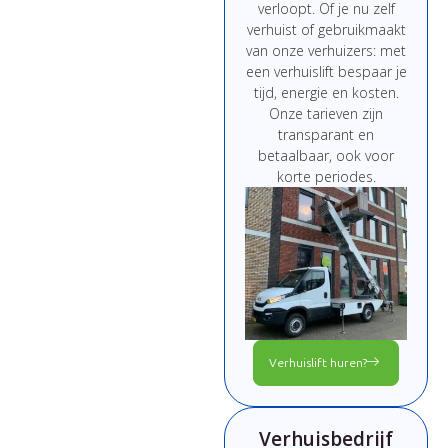
verloopt.
Of
je
nu
zelf
verhuist
of
gebruikmaakt
van
onze
verhuizers:
met
een
verhuislift
bespaar
je
tijd,
energie
en
kosten.
Onze
tarieven
zijn
transparant
en
betaalbaar,
ook
voor
korte
periodes.
Verhuislift huren?
Verhuisbedrijf