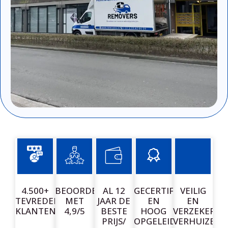
4.500+
BEOORDEELD
AL 12
GECERTIFICEERDE
VEILIG
TEVREDEN
MET
JAAR DE
EN
EN
KLANTEN
4,9/5
BESTE
HOOG
VERZEKERD
PRIJS/
OPGELEIDE
VERHUIZEN