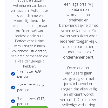
meubels
en
dozen.
een
lage
prijs
.
Wij
Het
inhuren
van
losse
combineren
verhuizers in Vollenhove
vakmanschap,
is
een
slimme
en
snelheid
en
voordelige
keuze.
Je
klantvriendelijkheid
met
bespaart
kosten,
maar
scherpe
tarieven.
Zo
profiteert
wél
van
wordt
verhuizen
voor
professionele
hulp.
Perfect
voor
kleine
iedereen
toegankelijk,
verhuizingen binnen
of
je
nu
particulier,
Vollenhove,
studenten,
student,
senior
of
senioren
of
mensen
die
ondernemer
bent.
al
veel
zelf
geregeld
hebben.
Onze
ervaren
1 verhuizer €39,-
verhuizers
gaan
per uur
zorgvuldig
om
met
jouw
inboedel
en
2 verhuizers €78,-
zorgen
dat
alles
veilig
per uur
en
efficiënt
wordt
3 verhuizers €117,-
verhuisd.
Of
je
nu
een
per uur
volledige
verhuizing