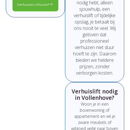
nodig
hebt,
alleen
Verhuizers inhuren?
sjouwhulp,
een
verhuislift
of
tijdelijke
opslag,
je
betaalt
bij
ons
nooit
te
veel.
Wij
geloven
dat
professioneel
verhuizen
niet
duur
hoeft
te
zijn.
Daarom
bieden
we
heldere
prijzen,
zonder
verborgen
kosten.
Verhuislift nodig
in Vollenhove?
Woon
je
in
een
bovenwoning
of
appartement
en
wil
je
zware
meubels
of
witgoed
veilig
naar
boven