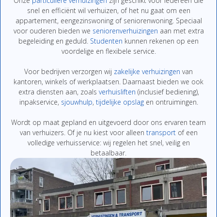
Onze
particuliere
verhuizingen
zijn
geschikt
voor
iedereen
die
snel
en
efficiënt
wil
verhuizen,
of
het
nu
gaat
om
een
appartement,
eengezinswoning
of
seniorenwoning.
Speciaal
voor
ouderen
bieden
we
seniorenverhuizingen
aan
met
extra
begeleiding
en
geduld.
Studenten
kunnen
rekenen
op
een
voordelige
en
flexibe
le
service.
Voor
bedrijven
verzor
gen
wij
zakelijke
verhuizingen
van
kantoren,
winkels
of
werkplaatsen.
Daarnaast
bieden
we
ook
extra
diensten
aan,
zoals
verhuisliften
(
inclusief
bediening),
inpakservice
,
sjouwhulp
,
tijdelijke
opslag
en
ontruimingen
.
Wordt
op
maat
gepland
en
uitgevoerd
door
ons
ervaren
team
van
verhuizers.
Of
je
nu
kiest
voor
alleen
transport
of
een
volledige
verhuisservice:
wij
regelen
het
snel,
veilig
en
betaalbaar.