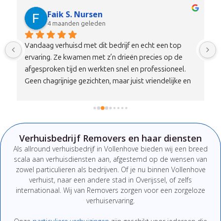
Faik S. Nursen
4 maanden geleden
Vandaag verhuisd met dit bedrijf en echt een top 
ervaring. Ze kwamen met z’n drieën precies op de 
afgesproken tijd en werkten snel en professioneel. 
Geen chagrijnige gezichten, maar juist vriendelijke en 
nette mensen die duidelijk communiceren. Alles is 
zorgvuldig en met aandacht vervoerd, zonder 
schade.Qua prijs-kwaliteitverhouding is dit echt een 
100% aanrader. Wil je verhuizen zonder stress, dan zit 
Verhuisbedrijf Removers en haar diensten
je hier absoluut goed. Zeker een bedrijf om te 
Als
allround
verhuisbedrijf
in Vollenhove
bieden
wij
een
breed
onthouden en aan te bevelen!
scala
aan
verhuisdiensten
aan,
afgestemd
op
de
wensen
van
zowel
particulieren
als
bedrijven.
Of
je
nu
binnen Vollenhove
verhuist,
naar
een
andere
stad
in Overijssel
,
of
zelfs
internationaal. W
ij van Removers
zorgen
voor
een
zorgeloze
verhuiservaring.