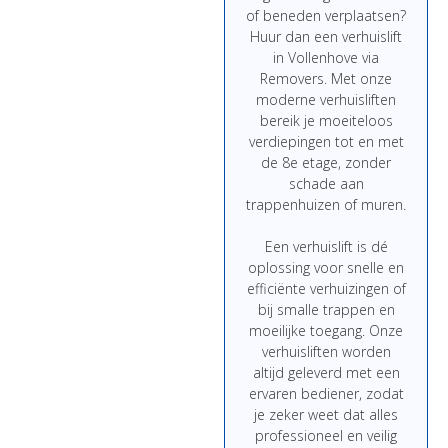
of
beneden
verplaatsen?
Huur
dan
een
verhuislift
in Vollenhove
via
Removers.
Met
onze
moderne
verhuisliften
bereik
je
moeiteloos
verdiepingen
tot
en
met
de
8e
etage,
zonder
schade
aan
trappenhuizen
of
muren.
Een
verhuislift
is
dé
oplossing
voor
snelle
en
efficiënte
verhuizingen
of
bij
smalle
trappen
en
moeilijke
toegang.
Onze
verhuisliften
worden
altijd
geleverd
met
een
ervaren
bediener,
zodat
je
zeker
weet
dat
alles
professioneel
en
veilig