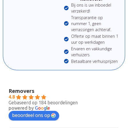
Bij ons is uw inboedel
verzekerd!
Transparantie op
nummer 1, geen
verrassingen achteraf.
Offerte op maat binnen 1
uur op werkdagen
Ervaren en vakkundige
verhuizers
Betaalbare verhuisprijzen
Removers
4.8
Gebaseerd op 184 beoordelingen
powered by
G
o
o
g
l
e
beoordeel ons op