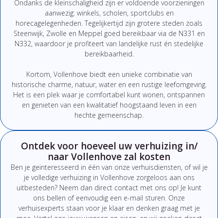
Ondanks de kleinschaligheid zijn er voldoende voorzieningen
aanwezig: winkels, scholen, sportclubs en
horecagelegenheden. Tegelijkertijd zijn grotere steden zoals
Steenwijk, Zwolle en Meppel goed bereikbaar via de N331 en
N332, waardoor je profiteert van landelijke rust én stedelijke
bereikbaarheid.
Kortom, Vollenhove biedt een unieke combinatie van
historische charme, natuur, water en een rustige leefomgeving.
Het is een plek waar je comfortabel kunt wonen, ontspannen
en genieten van een kwalitatief hoogstaand leven in een
hechte gemeenschap.
Ontdek voor hoeveel uw verhuizing in/
naar Vollenhove zal kosten
Ben
je
geïnteresseerd
in
één
van
onze
verhuisdiensten,
of
wil
je
je
volledige
verhuizing
in Vollenhove
zorgeloos
aan
ons
uitbesteden?
Neem
dan
direct
contact
met
ons
op!
Je
kunt
ons
bellen
of
eenvoudig
een
e-
mail
sturen.
Onze
verhuisexperts
staan
voor
je
klaar
en
denken
graag
met
je