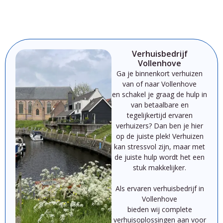
Verhuisbedrijf
Vollenhove
Ga je binnenkort verhuizen
van of naar Vollenhove
en schakel je graag de hulp in
van betaalbare en
tegelijkertijd ervaren
verhuizers? Dan ben je hier
op de juiste plek!
Verhuizen
kan
st
ressvol
zijn,
maar
met
de
juiste
hulp
wordt
het
een
stuk
makkelijker.
Als
ervaren
verhuisbedrijf
in
Vollenhove
bieden
wij
complete
verhuisoplossingen
aan
voor