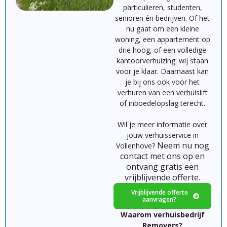
particulieren,
studenten,
senioren
én
bedrijven.
Of
het
nu
gaat
om
een
kleine
woning,
een
appartement
op
drie hoog,
of
een
volledige
kantoorverhuizing:
wij
staan
voor
je
klaar.
Daarnaast kan
je bij ons ook voor het
verhuren van een verhuislift
of inboedelopslag terecht.
Wil je meer informatie over
jouw verhuisservice in
Neem nu nog
Vollenhove?
contact met ons op en
ontvang gratis een
vrijblijvende offerte.
Vrijblijvende offerte
aanvragen?
Waarom verhuisbedrijf
Removers?