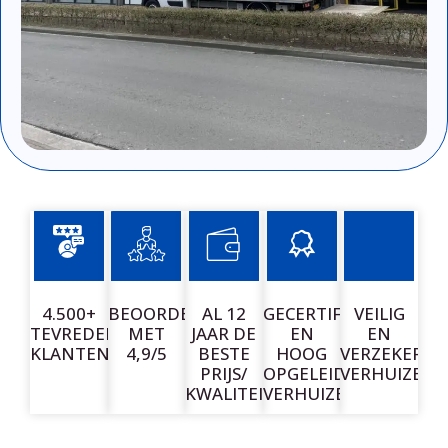
4.500+
BEOORDEELD
AL 12
GECERTIFICEERDE
VEILIG
TEVREDEN
MET
JAAR DE
EN
EN
KLANTEN
4,9/5
BESTE
HOOG
VERZEKERD
PRIJS/
OPGELEIDE
VERHUIZEN
KWALITEIT
VERHUIZERS