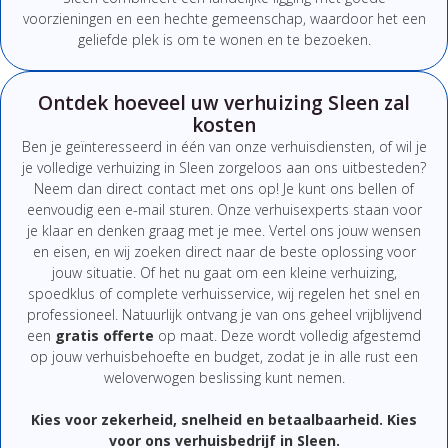
voorzieningen en een hechte gemeenschap, waardoor het een
geliefde plek is om te wonen en te bezoeken.
Ontdek hoeveel uw verhuizing Sleen zal
kosten
Ben
je
geïnteresseerd
in
één
van
onze
verhuisdiensten,
of
wil
je
je
volledige
verhuizing
in Sleen
zorgeloos
aan
ons
uitbesteden?
Neem
dan
direct
contact
met
ons
op!
Je
kunt
ons
bellen
of
eenvoudig
een
e-
mail
sturen.
Onze
verhuisexperts
staan
voor
je
klaar
en
denken
graag
met
je
mee.
Vertel
ons
jouw
wensen
en
eisen,
en
wij
zoeken
direct
naar
de
beste
oplossing
voor
jouw
situatie.
Of
het
nu
gaat
om
een
kleine
verhuizing,
spoedklus
of
complete
verhuisservice,
wij
regelen
het
snel
en
professioneel.
Natuurlijk
ontvang
je
van
ons
geheel
vrijblijvend
een
gratis
offerte
op
maat.
Deze
wordt
volledig
afgestemd
op
jouw
verhuisbehoefte
en
budget,
zodat
je
in
alle
rust
een
weloverwogen
beslissing
kunt
nemen.
Kies
voor
zekerheid,
snelheid
en
betaalbaarheid.
Kies
voor
ons
verhuisbedrijf
in Sleen
.