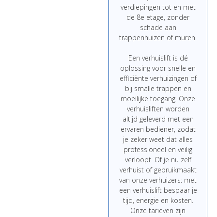
verdiepingen
tot
en
met
de
8e
etage,
zonder
schade
aan
trappenhuizen
of
muren.
Een
verhuislift
is
dé
oplossing
voor
snelle
en
efficiënte
verhuizingen
of
bij
smalle
trappen
en
moeilijke
toegang.
Onze
verhuisliften
worden
altijd
geleverd
met
een
ervaren
bediener,
zodat
je
zeker
weet
dat
alles
professioneel
en
veilig
verloopt.
Of
je
nu
zelf
verhuist
of
gebruikmaakt
van
onze
verhuizers:
met
een
verhuislift
bespaar
je
tijd,
energie
en
kosten.
Onze
tarieven
zijn