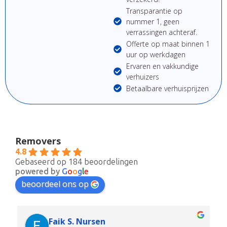
Transparantie op
nummer 1, geen
verrassingen achteraf.
Offerte op maat binnen 1
uur op werkdagen
Ervaren en vakkundige
verhuizers
Betaalbare verhuisprijzen
Removers
4.8
Gebaseerd op 184 beoordelingen
powered by
G
o
o
g
l
e
beoordeel ons op
Faik S. Nursen