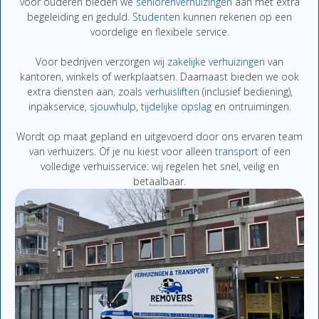
voor
ouderen
bieden
we
seniorenverhuizingen
aan
met
extra
begeleiding
en
geduld.
Studenten
kunnen
rekenen
op
een
voordelige
en
flexibe
le
service.
Voor
bedrijven
verzor
gen
wij
zakelijke
verhuizingen
van
kantoren,
winkels
of
werkplaatsen.
Daarnaast
bieden
we
ook
extra
diensten
aan,
zoals
verhuisliften
(
inclusief
bediening),
inpakservice
,
sjouwhulp
,
tijdelijke
opslag
en
ontruimingen
.
Wordt
op
maat
gepland
en
uitgevoerd
door
ons
ervaren
team
van
verhuizers.
Of
je
nu
kiest
voor
alleen
transport
of
een
volledige
verhuisservice:
wij
regelen
het
snel,
veilig
en
betaalbaar.