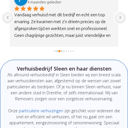
4 maanden geleden
Vandaag verhuisd met dit bedrijf en echt een top 
ervaring. Ze kwamen met z’n drieën precies op de 
afgesproken tijd en werkten snel en professioneel. 
Geen chagrijnige gezichten, maar juist vriendelijke en 
nette mensen die duidelijk communiceren. Alles is 
zorgvuldig en met aandacht vervoerd, zonder 
schade.Qua prijs-kwaliteitverhouding is dit echt een 
100% aanrader. Wil je verhuizen zonder stress, dan zit 
Verhuisbedrijf Sleen en haar diensten
je hier absoluut goed. Zeker een bedrijf om te 
Als
allround
verhuisbedrijf
in Sleen
bieden
wij
een
breed
scala
onthouden en aan te bevelen!
aan
verhuisdiensten
aan,
afgestemd
op
de
wensen
van
zowel
particulieren
als
bedrijven.
Of
je
nu
binnen Sleen
verhuist,
naar
een
andere
stad
in Drenthe
,
of
zelfs
internationaal. W
ij van
Removers
zorgen
voor
een
zorgeloze
verhuiservaring.
Onze
particuliere
verhuizingen
zijn
geschikt
voor
iedereen
die
snel
en
efficiënt
wil
verhuizen,
of
het
nu
gaat
om
een
appartement,
eengezinswoning
of
seniorenwoning.
Speciaal