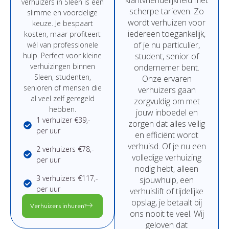
verhuizers in Sleen
is
een
scherpe
tarieven.
Zo
slimme
en
voordelige
wordt
verhuizen
voor
keuze.
Je
bespaart
iedereen
toegankelijk,
kosten,
maar
profiteert
of
je
nu
particulier,
wél
van
professionele
hulp.
Perfect
voor
kleine
student,
senior
of
verhuizingen binnen
ondernemer
bent.
Sleen,
studenten,
Onze
ervaren
senioren
of
mensen
die
verhuizers
gaan
al
veel
zelf
geregeld
zorgvuldig
om
met
hebben.
jouw
inboedel
en
1 verhuizer €39,-
zorgen
dat
alles
veilig
per uur
en
efficiënt
wordt
verhuisd.
Of
je
nu
een
2 verhuizers €78,-
volledige
verhuizing
per uur
nodig
hebt,
alleen
3 verhuizers €117,-
sjouwhulp,
een
per uur
verhuislift
of
tijdelijke
opslag,
je
betaalt
bij
Verhuizers inhuren?
ons
nooit
te
veel.
Wij
geloven
dat