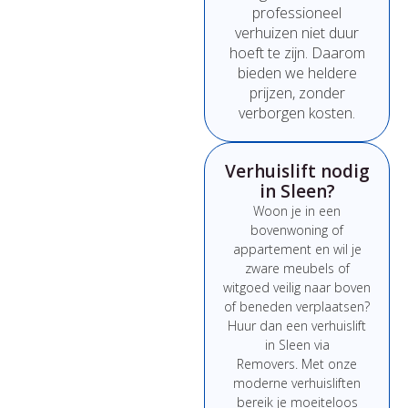
professioneel
verhuizen
niet
duur
hoeft
te
zijn.
Daarom
bieden
we
heldere
prijzen,
zonder
verborgen
kosten.
Verhuislift nodig
in Sleen?
Woon
je
in
een
bovenwoning
of
appartement
en
wil
je
zware
meubels
of
witgoed
veilig
naar
boven
of
beneden
verplaatsen?
Huur
dan
een
verhuislift
in Sleen
via
Removers.
Met
onze
moderne
verhuisliften
bereik
je
moeiteloos