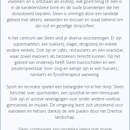
inwoners en is ontstaan als esdorp, wat goed terug te zien is
in de karakteristieke brink en de oude boerderijen die het
dorpsbeeld bepalen. Sleen is omringd door een landelijk
gebied met akkers, weilanden en bossen en staat bekend om
zijn rust en gezellige dorpssfeer.
In het centrum van Sleen vind je diverse voorzieningen. Er zijn
supermarkten, een bakkerij, slager, drogisterij en enkele
andere winkels. Ook zijn er cafés, restaurants en een snackbar,
waar zowel inwoners als bezoekers terecht kunnen. Op het
gebied van onderwijs heeft Sleen basisscholen en een
peuterspeelzaal. Voor zorg en welzijn zijn er een huisarts,
tandarts en fysiotherapeut aanwezig.
Sport en recreatie spelen een belangrijke rol in het dorp. Sleen
beschikt over sportvelden, een sporthal en een tennispark.
Ook zijn er actieve verenigingen voor onder andere voetbal,
gymnastiek en muziek. De omgeving leent zich uitstekend voor
wandelen en fietsen, dankzij de vele paden door het Drentse
landschap.
Sleen combineert een landelijke ligging met goede