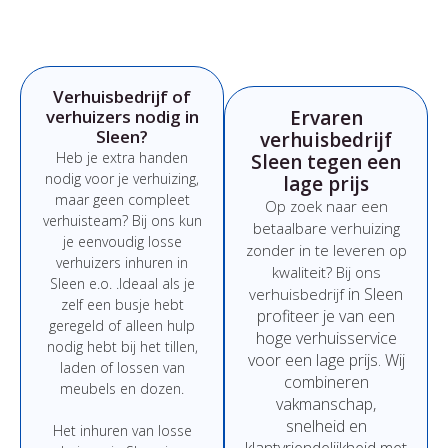
Verhuisbedrijf of
verhuizers nodig in
Ervaren
Sleen?
verhuisbedrijf
Heb
je
extra
handen
Sleen tegen een
nodig
voor
je
verhuizing,
lage prijs
maar
geen
compleet
Op
zoek
naar
een
verhuisteam?
Bij
ons
kun
betaalbare
verhuizing
je
eenvoudig
losse
zonder
in
te
leveren
op
verhuizers
inhuren
in
kwaliteit?
Bij
ons
Sleen e.o.
.
Ideaal
als
je
in Sleen
verhuisbedrijf
zelf
een
busje
hebt
profiteer
je
van
een
geregeld
of
alleen
hulp
hoge
verhuisservice
nodig
hebt
bij
het
tillen,
voor
een
lage
prijs
.
Wij
laden
of
lossen
van
combineren
meubels
en
dozen.
vakmanschap,
snelheid
en
Het
inhuren
van
losse
klantvriendelijkheid
met