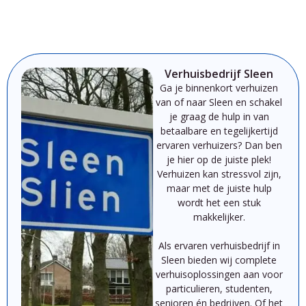
Verhuisbedrijf Sleen
Ga je binnenkort verhuizen
van of naar Sleen
en schakel
je graag de hulp in van
betaalbare en tegelijkertijd
ervaren verhuizers? Dan ben
je hier op de juiste plek!
Verhuizen
kan
st
ressvol
zijn,
maar
met
de
juiste
hulp
wordt
het
een
stuk
makkelijker.
Als
ervaren
verhuisbedrijf
in
Sleen
bieden
wij
complete
verhuisoplossingen
aan
voor
particulieren,
studenten,
senioren
én
bedrijven.
Of
het