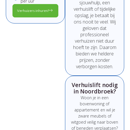
per uur
sjouwhulp,
een
verhuislift
of
tijdelijke
Verhuizers inhuren?
opslag,
je
betaalt
bij
ons
nooit
te
veel.
Wij
geloven
dat
professioneel
verhuizen
niet
duur
hoeft
te
zijn.
Daarom
bieden
we
heldere
prijzen,
zonder
verborgen
kosten.
Verhuislift nodig
in Noordbroek?
Woon
je
in
een
bovenwoning
of
appartement
en
wil
je
zware
meubels
of
witgoed
veilig
naar
boven
of
beneden
verplaatsen?