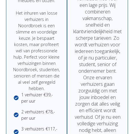
meubels
en
dozen.
een
lage
prijs
.
Wij
combineren
Het
inhuren
van
losse
vakmanschap,
verhuizers in
snelheid
en
Noordbroek
is
een
klantvriendelijkheid
met
slimme
en
voordelige
scherpe
tarieven.
Zo
keuze.
Je
bespaart
wordt
verhuizen
voor
kosten,
maar
profiteert
wél
van
professionele
iedereen
toegankelijk,
hulp.
Perfect
voor
kleine
of
je
nu
particulier,
verhuizingen binnen
student,
senior
of
Noordbroek,
studenten,
ondernemer
bent.
senioren
of
mensen
die
Onze
ervaren
al
veel
zelf
geregeld
verhuizers
gaan
hebben.
zorgvuldig
om
met
1 verhuizer €39,-
jouw
inboedel
en
per uur
zorgen
dat
alles
veilig
en
efficiënt
wordt
2 verhuizers €78,-
verhuisd.
Of
je
nu
een
per uur
volledige
verhuizing
3 verhuizers €117,-
nodig
hebt,
alleen