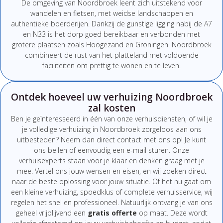
De omgeving van Noordbroek leent zich uitstekend voor
wandelen en fietsen, met weidse landschappen en
authentieke boerderijen. Dankzij de gunstige ligging nabij de A7
en N33 is het dorp goed bereikbaar en verbonden met
grotere plaatsen zoals Hoogezand en Groningen. Noordbroek
combineert de rust van het platteland met voldoende
faciliteiten om prettig te wonen en te leven.
Ontdek hoeveel uw verhuizing Noordbroek
zal kosten
Ben
je
geïnteresseerd
in
één
van
onze
verhuisdiensten,
of
wil
je
je
volledige
verhuizing
in Noordbroek
zorgeloos
aan
ons
uitbesteden?
Neem
dan
direct
contact
met
ons
op!
Je
kunt
ons
bellen
of
eenvoudig
een
e-
mail
sturen.
Onze
verhuisexperts
staan
voor
je
klaar
en
denken
graag
met
je
mee.
Vertel
ons
jouw
wensen
en
eisen,
en
wij
zoeken
direct
naar
de
beste
oplossing
voor
jouw
situatie.
Of
het
nu
gaat
om
een
kleine
verhuizing,
spoedklus
of
complete
verhuisservice,
wij
regelen
het
snel
en
professioneel.
Natuurlijk
ontvang
je
van
ons
geheel
vrijblijvend
een
gratis
offerte
op
maat.
Deze
wordt