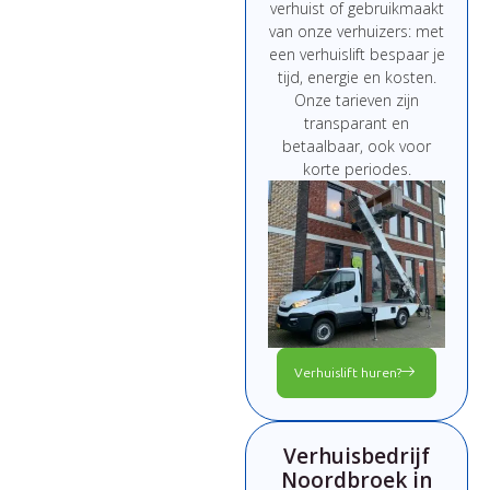
verhuist
of
gebruikmaakt
van
onze
verhuizers:
met
een
verhuislift
bespaar
je
tijd,
energie
en
kosten.
Onze
tarieven
zijn
transparant
en
betaalbaar,
ook
voor
korte
periodes.
Verhuislift huren?
Verhuisbedrijf
Noordbroek in