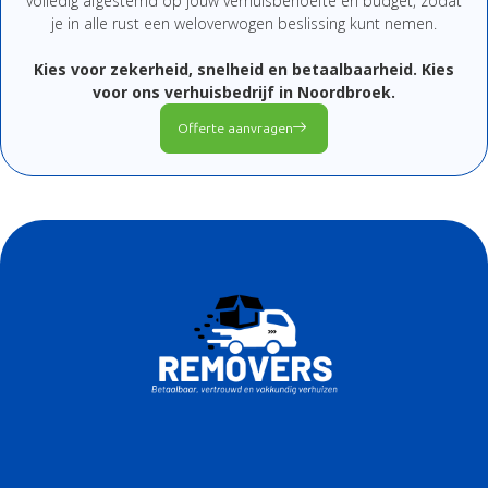
volledig
afgestemd
op
jouw
verhuisbehoefte
en
budget,
zodat
je
in
alle
rust
een
weloverwogen
beslissing
kunt
nemen.
Kies
voor
zekerheid,
snelheid
en
betaalbaarheid.
Kies
voor
ons
verhuisbedrijf
in Noordbroek
.
Offerte aanvragen