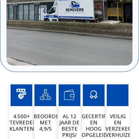
4.500+
BEOORDEELD
AL 12
GECERTIFICEERDE
VEILIG
TEVREDEN
MET
JAAR DE
EN
EN
KLANTEN
4,9/5
BESTE
HOOG
VERZEKERD
PRIJS/
OPGELEIDE
VERHUIZEN