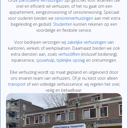
Onze
particuliere
verhuizingen
zijn
geschikt
voor
iedereen
die
snel
en
efficiënt
wil
verhuizen,
of
het
nu
gaat
om
een
appartement,
eengezinswoning
of
seniorenwoning.
Speciaal
voor
ouderen
bieden
we
seniorenverhuizingen
aan
met
extra
begeleiding
en
geduld.
Studenten
kunnen
rekenen
op
een
voordelige
en
flexibe
le
service.
Voor
bedrijven
verzorgen
wij
zakelijke
verhuizingen
van
kantoren,
winkels
of
werkplaatsen.
Daarnaast
bieden
we
ook
extra
diensten
aan,
zoals
verhuisliften
(
inclusief
bediening),
inpakservice
,
sjouwhulp
,
tijdelijke
opslag
en
ontruimingen
.
Elke
verhuizing
wordt
op
maat
gepland
en
uitgevoerd
door
ons
ervaren
team
van
verhuizers.
Of
je
nu
kiest
voor
alleen
transport
of
een
volledige
verhuisservice:
wij
regelen
het
snel,
veilig
en
betaalbaar.