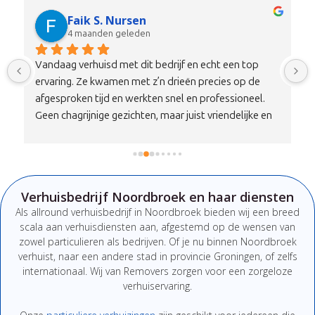
Faik S. Nursen
4 maanden geleden
Vandaag verhuisd met dit bedrijf en echt een top 
ervaring. Ze kwamen met z’n drieën precies op de 
afgesproken tijd en werkten snel en professioneel. 
Geen chagrijnige gezichten, maar juist vriendelijke en 
nette mensen die duidelijk communiceren. Alles is 
zorgvuldig en met aandacht vervoerd, zonder 
schade.Qua prijs-kwaliteitverhouding is dit echt een 
100% aanrader. Wil je verhuizen zonder stress, dan zit 
Verhuisbedrijf Noordbroek en haar diensten
je hier absoluut goed. Zeker een bedrijf om te 
Als
allround
verhuisbedrijf
in Noordbroek
bieden
wij
een
breed
onthouden en aan te bevelen!
scala
aan
verhuisdiensten
aan,
afgestemd
op
de
wensen
van
zowel
particulieren
als
bedrijven.
Of
je
nu
binnen Noordbroek
verhuist,
naar
een
andere
stad
in provincie Groningen
,
of
zelfs
internationaal. W
ij van Removers
zorgen
voor
een
zorgeloze
verhuiservaring.