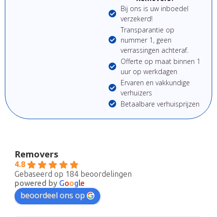
Bij ons is uw inboedel
verzekerd!
Transparantie op
nummer 1, geen
verrassingen achteraf.
Offerte op maat binnen 1
uur op werkdagen
Ervaren en vakkundige
verhuizers
Betaalbare verhuisprijzen
Removers
4.8
Gebaseerd op 184 beoordelingen
powered by
G
o
o
g
l
e
beoordeel ons op