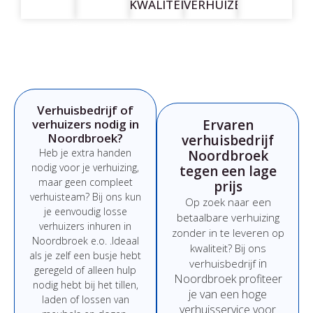
KWALITEIT
VERHUIZERS
Verhuisbedrijf of
verhuizers nodig in
Ervaren
Noordbroek?
verhuisbedrijf
Heb
je
extra
handen
Noordbroek
nodig
voor
je
verhuizing,
tegen een lage
maar
geen
compleet
prijs
verhuisteam?
Bij
ons
kun
Op
zoek
naar
een
je
eenvoudig
losse
betaalbare
verhuizing
verhuizers
inhuren
in
zonder
in
te
leveren
op
Noordbroek e.o.
.
Ideaal
kwaliteit?
Bij
ons
als
je
zelf
een
busje
hebt
in
verhuisbedrijf
geregeld
of
alleen
hulp
Noordbroek
profiteer
nodig
hebt
bij
het
tillen,
je
van
een
hoge
laden
of
lossen
van
verhuisservice
voor