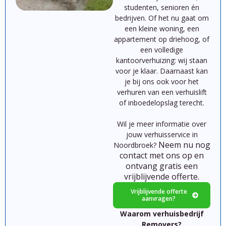
studenten,
senioren
én
bedrijven.
Of
het
nu
gaat
om
een
kleine
woning,
een
appartement
op
driehoog,
of
een
volledige
kantoorverhuizing:
wij
staan
voor
je
klaar.
Daarnaast kan
je bij ons ook voor het
verhuren van een verhuislift
of inboedelopslag terecht.
Wil je meer informatie over
jouw verhuisservice in
Neem nu nog
Noordbroek?
contact met ons op en
ontvang gratis een
vrijblijvende offerte.
Vrijblijvende offerte
aanvragen?
Waarom verhuisbedrijf
Removers?