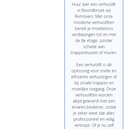
Huur
dan
een
verhuislift
in Noordbroek
via
Removers.
Met
onze
moderne
verhuisliften
bereik
je
moeiteloos
verdiepingen
tot
en
met
de
8e
etage,
zonder
schade
aan
trappenhuizen
of
muren.
Een
verhuislift
is
dé
oplossing
voor
snelle
en
efficiënte
verhuizingen
of
bij
smalle
trappen
en
moeilijke
toegang.
Onze
verhuisliften
worden
altijd
geleverd
met
een
ervaren
bediener,
zodat
je
zeker
weet
dat
alles
professioneel
en
veilig
verloopt.
Of
je
nu
zelf