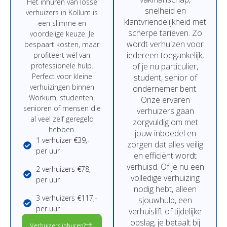
Het
inhuren
van
losse
snelheid
en
verhuizers in Kollum
is
klantvriendelijkheid
met
een
slimme
en
scherpe
tarieven.
Zo
voordelige
keuze.
Je
wordt
verhuizen
voor
bespaart
kosten,
maar
iedereen
toegankelijk,
profiteert
wél
van
professionele
hulp.
of
je
nu
particulier,
Perfect
voor
kleine
student,
senior
of
verhuizingen binnen
ondernemer
bent.
Workum,
studenten,
Onze
ervaren
senioren
of
mensen
die
verhuizers
gaan
al
veel
zelf
geregeld
zorgvuldig
om
met
hebben.
jouw
inboedel
en
1 verhuizer €39,-
zorgen
dat
alles
veilig
per uur
en
efficiënt
wordt
verhuisd.
Of
je
nu
een
2 verhuizers €78,-
volledige
verhuizing
per uur
nodig
hebt,
alleen
3 verhuizers €117,-
sjouwhulp,
een
per uur
verhuislift
of
tijdelijke
opslag,
je
betaalt
bij
Verhuizers inhuren?