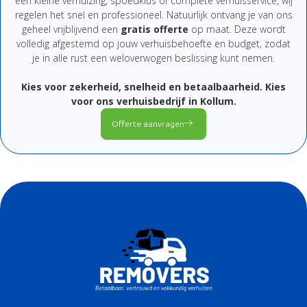
een
kleine
verhuizing,
spoedklus
of
complete
verhuisservice,
wij
regelen
het
snel
en
professioneel.
Natuurlijk
ontvang
je
van
ons
geheel
vrijblijvend
een
gratis
offerte
op
maat.
Deze
wordt
volledig
afgestemd
op
jouw
verhuisbehoefte
en
budget,
zodat
je
in
alle
rust
een
weloverwogen
beslissing
kunt
nemen.
Kies
voor
zekerheid,
snelheid
en
betaalbaarheid.
Kies
voor
ons
verhuisbedrijf
in Kollum
.
Offerte aanvragen