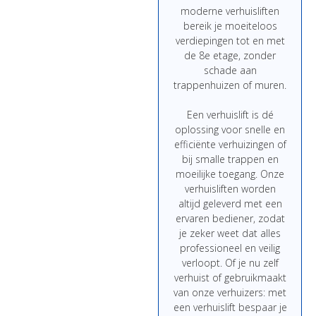
moderne
verhuisliften
bereik
je
moeiteloos
verdiepingen
tot
en
met
de
8e
etage,
zonder
schade
aan
trappenhuizen
of
muren.
Een
verhuislift
is
dé
oplossing
voor
snelle
en
efficiënte
verhuizingen
of
bij
smalle
trappen
en
moeilijke
toegang.
Onze
verhuisliften
worden
altijd
geleverd
met
een
ervaren
bediener,
zodat
je
zeker
weet
dat
alles
professioneel
en
veilig
verloopt.
Of
je
nu
zelf
verhuist
of
gebruikmaakt
van
onze
verhuizers:
met
een
verhuislift
bespaar
je