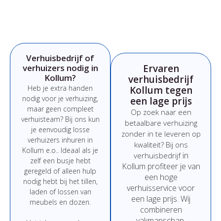
Verhuisbedrijf of
verhuizers nodig in
Ervaren
Kollum?
verhuisbedrijf
Heb
je
extra
handen
Kollum tegen
nodig
voor
je
verhuizing,
een lage prijs
maar
geen
compleet
Op
zoek
naar
een
verhuisteam?
Bij
ons
kun
betaalbare
verhuizing
je
eenvoudig
losse
zonder
in
te
leveren
op
verhuizers
inhuren
in
kwaliteit?
Bij
ons
Kollum e.o.
.
Ideaal
als
je
in
verhuisbedrijf
zelf
een
busje
hebt
Kollum
profiteer
je
van
geregeld
of
alleen
hulp
een
hoge
nodig
hebt
bij
het
tillen,
verhuisservice
voor
laden
of
lossen
van
een
lage
prijs
.
Wij
meubels
en
dozen.
combineren
vakmanschap,