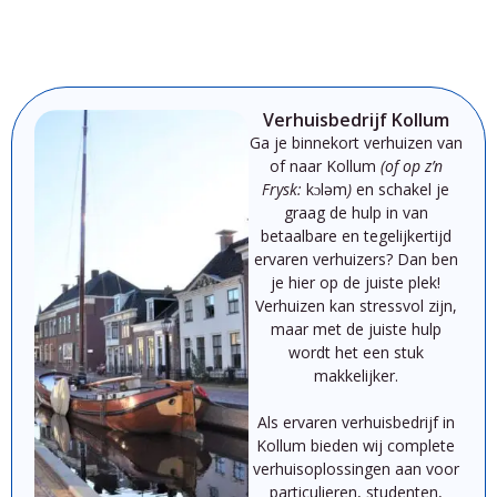
Verhuisbedrijf Kollum
Ga je binnekort verhuizen van
of naar Kollum
(of op z’n
Frysk:
kɔləm
)
en schakel je
graag de hulp in van
betaalbare en tegelijkertijd
ervaren verhuizers? Dan ben
je hier op de juiste plek!
Verhuizen
kan
stressvol
zijn,
maar
met
de
juiste
hulp
wordt
het
een
stuk
makkelijker.
Als
ervaren
verhuisbedrijf
in
Kollum
bieden
wij
complete
verhuisoplossingen
aan
voor
particulieren,
studenten,