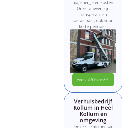
tijd,
energie
en
kosten.
Onze
tarieven
zijn
transparant
en
betaalbaar,
ook
voor
korte
periodes.
Verhuislift huren?
Verhuisbedrijf
Kollum in Heel
Kollum en
omgeving
Gelukkig kan men bij