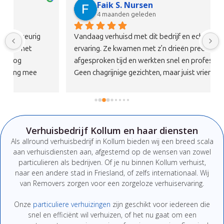
Faik S. Nursen
4 maanden geleden
Vandaag verhuisd met dit bedrijf en echt een top 
ervaring. Ze kwamen met z’n drieën precies op de 
afgesproken tijd en werkten snel en professioneel. 
Geen chagrijnige gezichten, maar juist vriendelijke en 
nette mensen die duidelijk communiceren. Alles is 
zorgvuldig en met aandacht vervoerd, zonder 
schade.Qua prijs-kwaliteitverhouding is dit echt een 
100% aanrader. Wil je verhuizen zonder stress, dan zit 
Verhuisbedrijf Kollum en haar diensten
je hier absoluut goed. Zeker een bedrijf om te 
Als
allround
verhuisbedrijf
in Kollum
bieden
wij
een
breed
scala
onthouden en aan te bevelen!
aan
verhuisdiensten
aan,
afgestemd
op
de
wensen
van
zowel
particulieren
als
bedrijven.
Of
je
nu
binnen Kollum
verhuist,
naar
een
andere
stad
in
Friesland,
of
zelfs
internationaal. W
ij
van Removers
zorgen
voor
een
zorgeloze
verhuiservaring.
Onze
particuliere
verhuizingen
zijn
geschikt
voor
iedereen
die
snel
en
efficiënt
wil
verhuizen,
of
het
nu
gaat
om
een