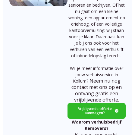
senioren
én
bedrijven.
Of
het
nu
gaat
om
een
kleine
woning,
een
appartement
op
driehoog,
of
een
volledige
kantoorverhuizing:
wij
staan
voor
je
klaar.
Daarnaast kan
je bij ons ook voor het
verhuren van een verhuislift
of inboedelopslag terecht.
Wil je meer informatie over
jouw verhuisservice in
Neem nu nog
Kollum?
contact met ons op en
ontvang gratis een
vrijblijvende offerte.
Vrijblijvende offerte
aanvragen?
Waarom verhuisbedrijf
Removers?
Bij ons is uw inboedel