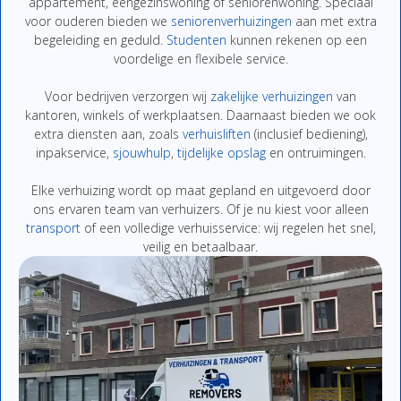
appartement,
eengezinswoning
of
seniorenwoning.
Speciaal
voor
ouderen
bieden
we
seniorenverhuizingen
aan
met
extra
begeleiding
en
geduld.
Studenten
kunnen
rekenen
op
een
voordelige
en
flexibele
service.
Voor
bedrijven
verzorgen
wij
zakelijke
verhuizingen
van
kantoren,
winkels
of
werkplaatsen.
Daarnaast
bieden
we
ook
extra
diensten
aan,
zoals
verhuisliften
(
inclusief
bediening),
inpakservice
,
sjouwhulp
,
tijdelijke
opslag
en
ontruimingen
.
Elke
verhuizing
wordt
op
maat
gepland
en
uitgevoerd
door
ons
ervaren
team
van
verhuizers.
Of
je
nu
kiest
voor
alleen
transport
of
een
volledige
verhuisservice:
wij
regelen
het
snel,
veilig
en
betaalbaar.