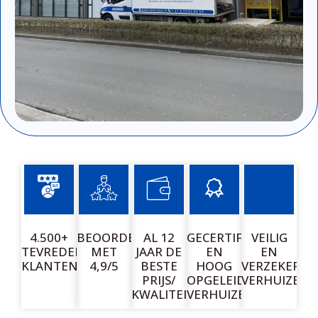
4.500+
BEOORDEELD
AL 12
GECERTIFICEERDE
VEILIG
TEVREDEN
MET
JAAR DE
EN
EN
KLANTEN
4,9/5
BESTE
HOOG
VERZEKERD
PRIJS/
OPGELEIDE
VERHUIZEN
KWALITEIT
VERHUIZERS