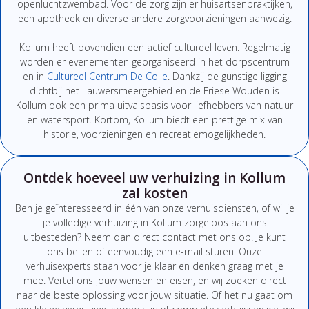
openluchtzwembad. Voor de zorg zijn er huisartsenpraktijken,
een apotheek en diverse andere zorgvoorzieningen aanwezig.
Kollum heeft bovendien een actief cultureel leven. Regelmatig
worden er evenementen georganiseerd in het dorpscentrum
en in
Cultureel Centrum De Colle
. Dankzij de gunstige ligging
dichtbij het Lauwersmeergebied en de Friese Wouden is
Kollum ook een prima uitvalsbasis voor liefhebbers van natuur
en watersport. Kortom, Kollum biedt een prettige mix van
historie, voorzieningen en recreatiemogelijkheden.
Ontdek hoeveel uw verhuizing in Kollum
zal kosten
Ben
je
geïnteresseerd
in
één
van
onze
verhuisdiensten,
of
wil
je
je
volledige
verhuizing
in Kollum
zorgeloos
aan
ons
uitbesteden?
Neem
dan
direct
contact
met
ons
op!
Je
kunt
ons
bellen
of
eenvoudig
een
e-
mail
sturen.
Onze
verhuisexperts
staan
voor
je
klaar
en
denken
graag
met
je
mee.
Vertel
ons
jouw
wensen
en
eisen,
en
wij
zoeken
direct
naar
de
beste
oplossing
voor
jouw
situatie.
Of
het
nu
gaat
om