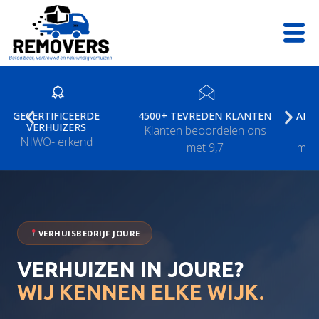
Ga
naar
de
inhoud
RTIFICEERDE
4500+ TEVREDEN KLANTEN
ALL-IN VERH
RHUIZERS
Klanten beoordelen ons
In & uitpak
O- erkend
met 9,7
monteren & 
VERHUISBEDRIJF JOURE
VERHUIZEN IN JOURE?
WIJ KENNEN ELKE WIJK.