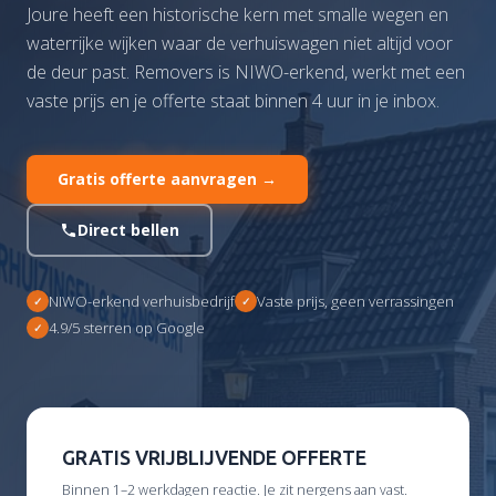
Joure heeft een historische kern met smalle wegen en
waterrijke wijken waar de verhuiswagen niet altijd voor
de deur past. Removers is NIWO-erkend, werkt met een
vaste prijs en je offerte staat binnen 4 uur in je inbox.
Gratis offerte aanvragen →
Direct bellen
NIWO-erkend verhuisbedrijf
Vaste prijs, geen verrassingen
4.9/5 sterren op Google
GRATIS VRIJBLIJVENDE OFFERTE
Binnen 1–2 werkdagen reactie. Je zit nergens aan vast.