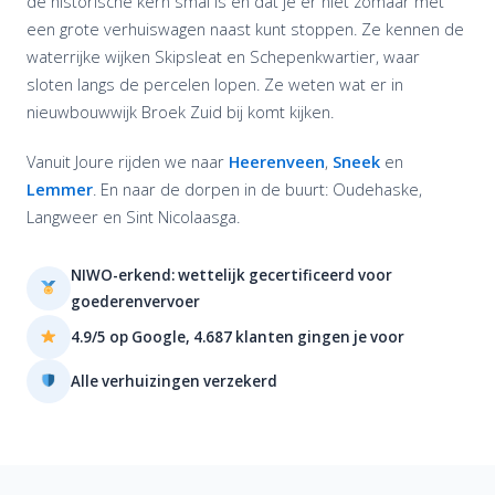
de historische kern smal is en dat je er niet zomaar met
een grote verhuiswagen naast kunt stoppen. Ze kennen de
waterrijke wijken Skipsleat en Schepenkwartier, waar
sloten langs de percelen lopen. Ze weten wat er in
nieuwbouwwijk Broek Zuid bij komt kijken.
Vanuit Joure rijden we naar
Heerenveen
,
Sneek
en
Lemmer
. En naar de dorpen in de buurt: Oudehaske,
Langweer en Sint Nicolaasga.
NIWO-erkend: wettelijk gecertificeerd voor
goederenvervoer
4.9/5 op Google, 4.687 klanten gingen je voor
Alle verhuizingen verzekerd