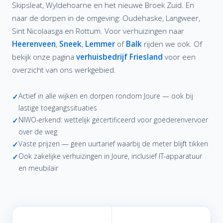
Skipsleat, Wyldehoarne en het nieuwe Broek Zuid. En
naar de dorpen in de omgeving: Oudehaske, Langweer,
Sint Nicolaasga en Rottum. Voor verhuizingen naar
Heerenveen
,
Sneek
,
Lemmer
of
Balk
rijden we ook. Of
bekijk onze pagina
verhuisbedrijf Friesland
voor een
overzicht van ons werkgebied.
Actief in alle wijken en dorpen rondom Joure — ook bij
✓
lastige toegangssituaties
NIWO-erkend: wettelijk gecertificeerd voor goederenvervoer
✓
over de weg
Vaste prijzen — geen uurtarief waarbij de meter blijft tikken
✓
Ook zakelijke verhuizingen in Joure, inclusief IT-apparatuur
✓
en meubilair