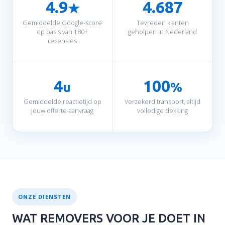
4.9
4.687
★
Gemiddelde Google-score
Tevreden klanten
op basis van 180+
geholpen in Nederland
recensies
4
100
u
%
Gemiddelde reactietijd op
Verzekerd transport, altijd
jouw offerte-aanvraag
volledige dekking
ONZE DIENSTEN
WAT REMOVERS VOOR JE DOET IN