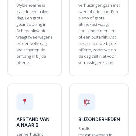
Wyldehoarne is
verhuizingen gaan met
klaar in een halve
twee of drie man. Een
dag. Een grote
piano of grote
gezinswoning in
vitrinekast vraagt
Schepenkwartier
soms meer mensen
vraagt twee wagens
of een buitenlift. Dat
en een volle dag.
bespreken we bij de
We schatten de
offerte, zodat we op
omvang in bij de
de dag zelf niet voor
offerte.
verrassingen staan.
AFSTAND VAN
BIJZONDERHEDEN
A NAAR B
Smalle
Een verhuizing
toegangswegen in