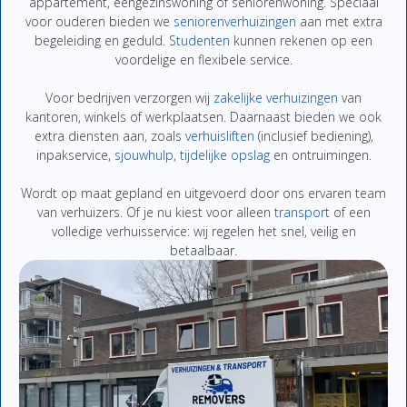
appartement,
eengezinswoning
of
seniorenwoning.
Speciaal
voor
ouderen
bieden
we
seniorenverhuizingen
aan
met
extra
begeleiding
en
geduld.
Studenten
kunnen
rekenen
op
een
voordelige
en
flexibe
le
service.
Voor
bedrijven
verzor
gen
wij
zakelijke
verhuizingen
van
kantoren,
winkels
of
werkplaatsen.
Daarnaast
bieden
we
ook
extra
diensten
aan,
zoals
verhuisliften
(
inclusief
bediening),
inpakservice
,
sjouwhulp
,
tijdelijke
opslag
en
ontruimingen
.
Wordt
op
maat
gepland
en
uitgevoerd
door
ons
ervaren
team
van
verhuizers.
Of
je
nu
kiest
voor
alleen
transport
of
een
volledige
verhuisservice:
wij
regelen
het
snel,
veilig
en
betaalbaar.