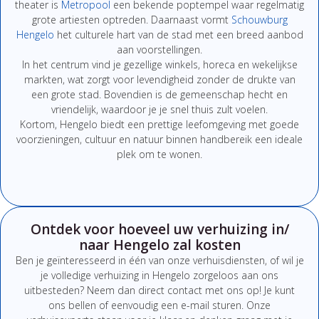
theater is
Metropool
een bekende poptempel waar regelmatig
grote artiesten optreden. Daarnaast vormt
Schouwburg
Hengelo
het culturele hart van de stad met een breed aanbod
aan voorstellingen.
In het centrum vind je gezellige winkels, horeca en wekelijkse
markten, wat zorgt voor levendigheid zonder de drukte van
een grote stad. Bovendien is de gemeenschap hecht en
vriendelijk, waardoor je je snel thuis zult voelen.
Kortom, Hengelo biedt een prettige leefomgeving met goede
voorzieningen, cultuur en natuur binnen handbereik een ideale
plek om te wonen.
Ontdek voor hoeveel uw verhuizing in/
naar Hengelo zal kosten
Ben
je
geïnteresseerd
in
één
van
onze
verhuisdiensten,
of
wil
je
je
volledige
verhuizing
in Hengelo
zorgeloos
aan
ons
uitbesteden?
Neem
dan
direct
contact
met
ons
op!
Je
kunt
ons
bellen
of
eenvoudig
een
e-
mail
sturen.
Onze