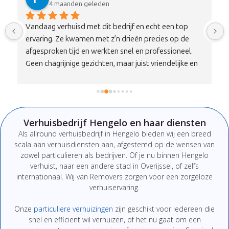
4 maanden geleden
Vandaag verhuisd met dit bedrijf en echt een top 
ervaring. Ze kwamen met z’n drieën precies op de 
afgesproken tijd en werkten snel en professioneel. 
Geen chagrijnige gezichten, maar juist vriendelijke en 
nette mensen die duidelijk communiceren. Alles is 
zorgvuldig en met aandacht vervoerd, zonder 
schade.Qua prijs-kwaliteitverhouding is dit echt een 
100% aanrader. Wil je verhuizen zonder stress, dan zit 
Verhuisbedrijf Hengelo en haar diensten
je hier absoluut goed. Zeker een bedrijf om te 
Als
allround
verhuisbedrijf
in Hengelo
bieden
wij
een
breed
onthouden en aan te bevelen!
scala
aan
verhuisdiensten
aan,
afgestemd
op
de
wensen
van
zowel
particulieren
als
bedrijven.
Of
je
nu
binnen Hengelo
verhuist,
naar
een
andere
stad
in Overijssel
,
of
zelfs
internationaal. W
ij van Removers
zorgen
voor
een
zorgeloze
verhuiservaring.
Onze
particuliere
verhuizingen
zijn
geschikt
voor
iedereen
die
snel
en
efficiënt
wil
verhuizen,
of
het
nu
gaat
om
een