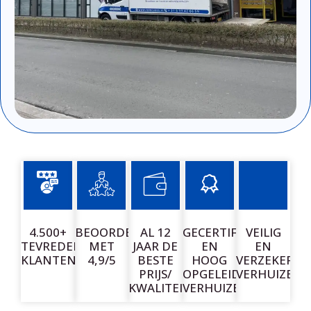
4.500+
BEOORDEELD
AL 12
GECERTIFICEERDE
VEILIG
TEVREDEN
MET
JAAR DE
EN
EN
KLANTEN
4,9/5
BESTE
HOOG
VERZEKERD
PRIJS/
OPGELEIDE
VERHUIZEN
KWALITEIT
VERHUIZERS