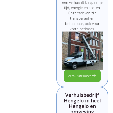
een
verhuislift
bespaar
je
tijd,
energie
en
kosten.
Onze
tarieven
zijn
transparant
en
betaalbaar,
ook
voor
korte
periodes.
Verhuislift huren?
Verhuisbedrijf
Hengelo in heel
Hengelo en
omgeving