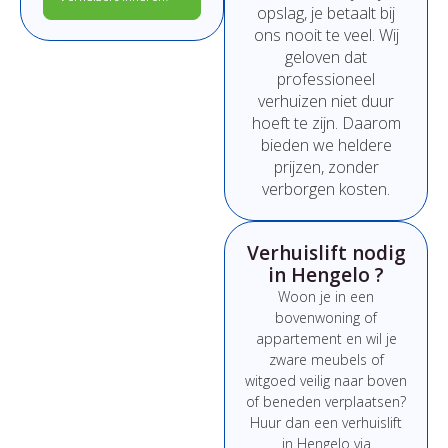
opslag,
je
betaalt
bij
ons
nooit
te
veel.
Wij
geloven
dat
professioneel
verhuizen
niet
duur
hoeft
te
zijn.
Daarom
bieden
we
heldere
prijzen,
zonder
verborgen
kosten.
Verhuislift nodig
in Hengelo ?
Woon
je
in
een
bovenwoning
of
appartement
en
wil
je
zware
meubels
of
witgoed
veilig
naar
boven
of
beneden
verplaatsen?
Huur
dan
een
verhuislift
in Hengelo
via