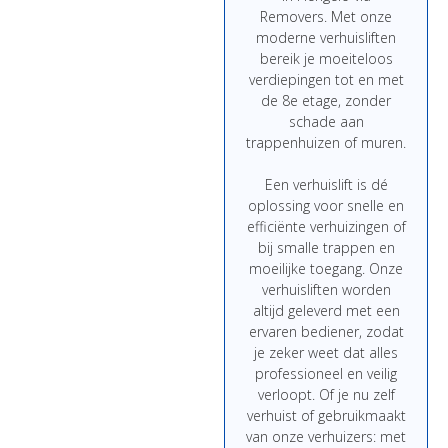
Removers.
Met
onze
moderne
verhuisliften
bereik
je
moeiteloos
verdiepingen
tot
en
met
de
8e
etage,
zonder
schade
aan
trappenhuizen
of
muren.
Een
verhuislift
is
dé
oplossing
voor
snelle
en
efficiënte
verhuizingen
of
bij
smalle
trappen
en
moeilijke
toegang.
Onze
verhuisliften
worden
altijd
geleverd
met
een
ervaren
bediener,
zodat
je
zeker
weet
dat
alles
professioneel
en
veilig
verloopt.
Of
je
nu
zelf
verhuist
of
gebruikmaakt
van
onze
verhuizers:
met