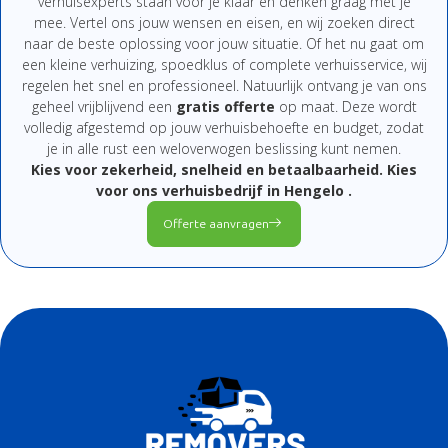
verhuisexperts
staan
voor
je
klaar
en
denken
graag
met
je
mee.
Vertel
ons
jouw
wensen
en
eisen,
en
wij
zoeken
direct
naar
de
beste
oplossing
voor
jouw
situatie.
Of
het
nu
gaat
om
een
kleine
verhuizing,
spoedklus
of
complete
verhuisservice,
wij
regelen
het
snel
en
professioneel.
Natuurlijk
ontvang
je
van
ons
geheel
vrijblijvend
een
gratis
offerte
op
maat.
Deze
wordt
volledig
afgestemd
op
jouw
verhuisbehoefte
en
budget,
zodat
je
in
alle
rust
een
weloverwogen
beslissing
kunt
nemen.
Kies
voor
zekerheid,
snelheid
en
betaalbaarheid.
Kies
voor
ons
verhuisbedrijf
in Hengelo
.
Offerte aanvragen