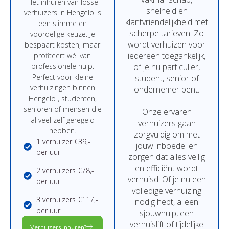
Het
inhuren
van
losse
snelheid
en
verhuizers in Hengelo
is
klantvriendelijkheid
met
een
slimme
en
scherpe
tarieven.
Zo
voordelige
keuze.
Je
wordt
verhuizen
voor
bespaart
kosten,
maar
iedereen
toegankelijk,
profiteert
wél
van
professionele
hulp.
of
je
nu
particulier,
Perfect
voor
kleine
student,
senior
of
verhuizingen binnen
ondernemer
bent.
Hengelo ,
studenten,
senioren
of
mensen
die
Onze
ervaren
al
veel
zelf
geregeld
verhuizers
gaan
hebben.
zorgvuldig
om
met
1 verhuizer €39,-
jouw
inboedel
en
per uur
zorgen
dat
alles
veilig
en
efficiënt
wordt
2 verhuizers €78,-
verhuisd.
Of
je
nu
een
per uur
volledige
verhuizing
3 verhuizers €117,-
nodig
hebt,
alleen
per uur
sjouwhulp,
een
verhuislift
of
tijdelijke
Verhuizers inhuren?