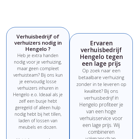
Verhuisbedrijf of
verhuizers nodig in
Ervaren
Hengelo ?
verhuisbedrijf
Heb
je
extra
handen
Hengelo tegen
nodig
voor
je
verhuizing,
een lage prijs
maar
geen
compleet
Op
zoek
naar
een
verhuisteam?
Bij
ons
kun
betaalbare
verhuizing
je
eenvoudig
losse
zonder
in
te
leveren
op
verhuizers
inhuren
in
kwaliteit?
Bij
ons
Hengelo e.o.
Ideaal
als
je
in
verhuisbedrijf
zelf
een
busje
hebt
Hengelo
profiteer
je
geregeld
of
alleen
hulp
van
een
hoge
nodig
hebt
bij
het
tillen,
verhuisservice
voor
laden
of
lossen
van
een
lage
prijs
.
Wij
meubels
en
dozen.
combineren
vakmanschap,