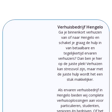
Verhuisbedrijf Hengelo
Ga je binnenkort verhuizen
van of naar Hengelo
en
schakel je graag de hulp in
van betaalbare en
tegelijkertijd ervaren
verhuizers? Dan ben je hier
op de juiste plek!
Verhuizen
kan
st
ressvol
zijn,
maar
met
de
juiste
hulp
wordt
het
een
stuk
makkelijker.
Als
ervaren
verhuisbedrijf
in
Hengelo
bieden
wij
complete
verhuisoplossingen
aan
voor
particulieren,
studenten,
senioren
én
bedrijven.
Of
het