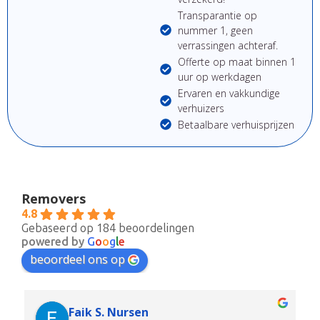
Transparantie op
nummer 1, geen
verrassingen achteraf.
Offerte op maat binnen 1
uur op werkdagen
Ervaren en vakkundige
verhuizers
Betaalbare verhuisprijzen
Removers
4.8
Gebaseerd op 184 beoordelingen
powered by
G
o
o
g
l
e
beoordeel ons op
Faik S. Nursen