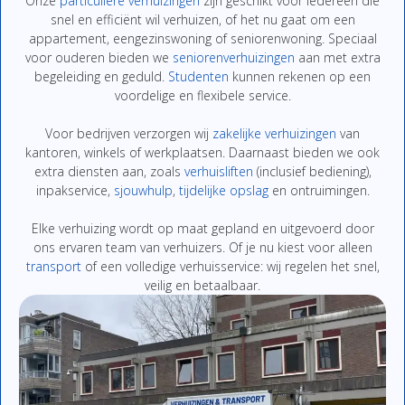
Onze
particuliere
verhuizingen
zijn
geschikt
voor
iedereen
die
snel
en
efficiënt
wil
verhuizen,
of
het
nu
gaat
om
een
appartement,
eengezinswoning
of
seniorenwoning.
Speciaal
voor
ouderen
bieden
we
seniorenverhuizingen
aan
met
extra
begeleiding
en
geduld.
Studenten
kunnen
rekenen
op
een
voordelige
en
flexibe
le
service.
Voor
bedrijven
verzorgen
wij
zakelijke
verhuizingen
van
kantoren,
winkels
of
werkplaatsen.
Daarnaast
bieden
we
ook
extra
diensten
aan,
zoals
verhuisliften
(
inclusief
bediening),
inpakservice
,
sjouwhulp
,
tijdelijke
opslag
en
ontruimingen
.
Elke
verhuizing
wordt
op
maat
gepland
en
uitgevoerd
door
ons
ervaren
team
van
verhuizers.
Of
je
nu
kiest
voor
alleen
transport
of
een
volledige
verhuisservice:
wij
regelen
het
snel,
veilig
en
betaalbaar.