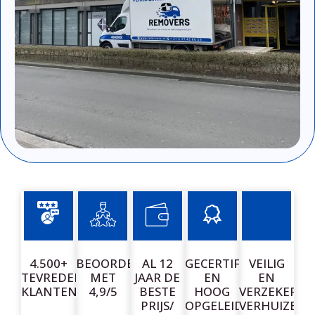
4.500+
BEOORDEELD
AL 12
GECERTIFICEERDE
VEILIG
TEVREDEN
MET
JAAR DE
EN
EN
KLANTEN
4,9/5
BESTE
HOOG
VERZEKERD
PRIJS/
OPGELEIDE
VERHUIZEN