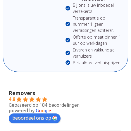
Bij ons is uw inboedel
verzekerd!
Transparantie op
nummer 1, geen
verrassingen achteraf.
Offerte op maat binnen 1
uur op werkdagen
Ervaren en vakkundige
verhuizers
Betaalbare verhuisprijzen
Removers
4.8
Gebaseerd op 184 beoordelingen
powered by
G
o
o
g
l
e
beoordeel ons op