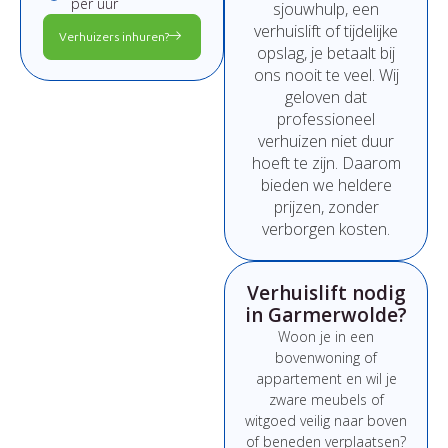
per uur
sjouwhulp,
een
verhuislift
of
tijdelijke
Verhuizers inhuren?
opslag,
je
betaalt
bij
ons
nooit
te
veel.
Wij
geloven
dat
professioneel
verhuizen
niet
duur
hoeft
te
zijn.
Daarom
bieden
we
heldere
prijzen,
zonder
verborgen
kosten.
Verhuislift nodig
in Garmerwolde?
Woon
je
in
een
bovenwoning
of
appartement
en
wil
je
zware
meubels
of
witgoed
veilig
naar
boven
of
beneden
verplaatsen?