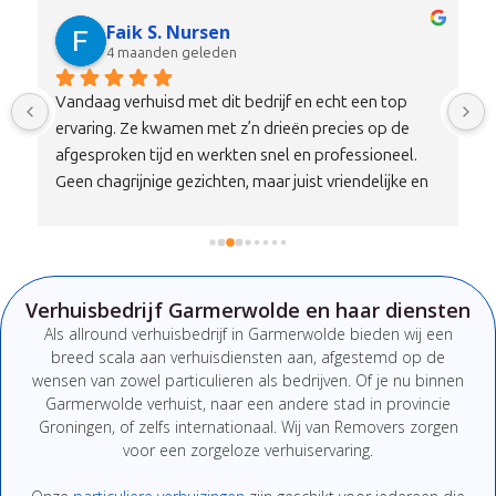
Faik S. Nursen
4 maanden geleden
Vandaag verhuisd met dit bedrijf en echt een top 
ervaring. Ze kwamen met z’n drieën precies op de 
afgesproken tijd en werkten snel en professioneel. 
Geen chagrijnige gezichten, maar juist vriendelijke en 
nette mensen die duidelijk communiceren. Alles is 
zorgvuldig en met aandacht vervoerd, zonder 
schade.Qua prijs-kwaliteitverhouding is dit echt een 
100% aanrader. Wil je verhuizen zonder stress, dan zit 
Verhuisbedrijf Garmerwolde en haar diensten
je hier absoluut goed. Zeker een bedrijf om te 
Als
allround
verhuisbedrijf
in Garmerwolde
bieden
wij
een
onthouden en aan te bevelen!
breed
scala
aan
verhuisdiensten
aan,
afgestemd
op
de
wensen
van
zowel
particulieren
als
bedrijven.
Of
je
nu
binnen
Garmerwolde
verhuist,
naar
een
andere
stad
in provincie
Groningen
,
of
zelfs
internationaal. W
ij van Removers
zorgen
voor
een
zorgeloze
verhuiservaring.