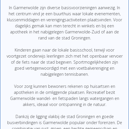
In Garmerwolde zijn diverse basisvoorzieningen aanwezig. In
het centrum vind je een buurthuis waar lokale evenementen,
klussenmiddagen en verenigingsactiviteiten plaatsvinden. Voor
dagelijks gemak kan men terecht in winkels en bij een
apotheek in het nabijgelegen Garmerwolde-Zuid of aan de
rand van de stad Groningen.
Kinderen gaan naar de lokale basisschool, terwijl voor
voortgezet onderwijs leerlingen zich met het openbaar vervoer
of de fiets naar de stad begeven. Sportmogelijkheden zijn
goed vertegenwoordigd met een voetbalvereniging en
nabijgelegen tennisbanen.
Voor zorg kunnen bewoners rekenen op huisartsen en
apotheken in de omliggende plaatsen. Recreatief bezit
Garmerwolde wandel- en fietspaden langs watergangen en
akkers, ideaal voor ontspanning in de natuur.
Dankzij de ligging vlakbij de stad Groningen en goede
busverbindingen is Garmerwolde populair onder forenzen. De
combinatie van rust, groen, een hechte gemeenschap en