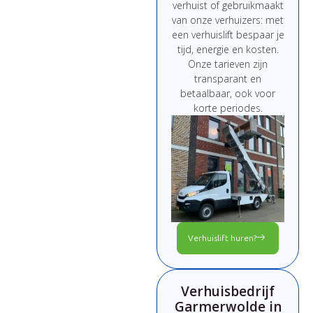
verhuist
of
gebruikmaakt
van
onze
verhuizers:
met
een
verhuislift
bespaar
je
tijd,
energie
en
kosten.
Onze
tarieven
zijn
transparant
en
betaalbaar,
ook
voor
korte
periodes.
Verhuislift huren?
Verhuisbedrijf
Garmerwolde in