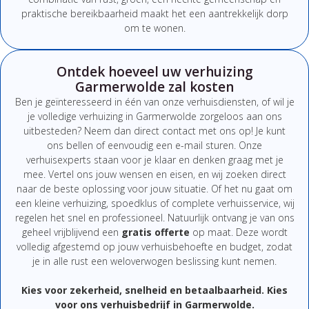
praktische bereikbaarheid maakt het een aantrekkelijk dorp
om te wonen.
Ontdek hoeveel uw verhuizing
Garmerwolde zal kosten
Ben
je
geïnteresseerd
in
één
van
onze
verhuisdiensten,
of
wil
je
je
volledige
verhuizing
in Garmerwolde
zorgeloos
aan
ons
uitbesteden?
Neem
dan
direct
contact
met
ons
op!
Je
kunt
ons
bellen
of
eenvoudig
een
e-
mail
sturen.
Onze
verhuisexperts
staan
voor
je
klaar
en
denken
graag
met
je
mee.
Vertel
ons
jouw
wensen
en
eisen,
en
wij
zoeken
direct
naar
de
beste
oplossing
voor
jouw
situatie.
Of
het
nu
gaat
om
een
kleine
verhuizing,
spoedklus
of
complete
verhuisservice,
wij
regelen
het
snel
en
professioneel.
Natuurlijk
ontvang
je
van
ons
geheel
vrijblijvend
een
gratis
offerte
op
maat.
Deze
wordt
volledig
afgestemd
op
jouw
verhuisbehoefte
en
budget,
zodat
je
in
alle
rust
een
weloverwogen
beslissing
kunt
nemen.
Kies
voor
zekerheid,
snelheid
en
betaalbaarheid.
Kies
voor
ons
verhuisbedrijf
in Garmerwolde
.