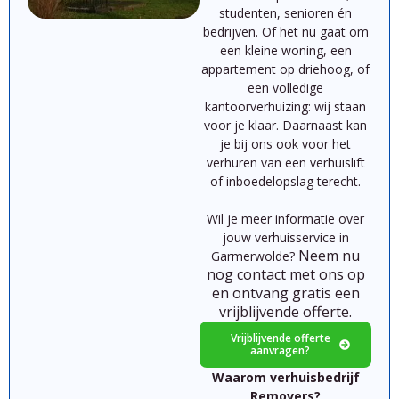
studenten,
senioren
én
bedrijven.
Of
het
nu
gaat
om
een
kleine
woning,
een
appartement
op
driehoog,
of
een
volledige
kantoorverhuizing:
wij
staan
voor
je
klaar.
Daarnaast kan
je bij ons ook voor het
verhuren van een verhuislift
of inboedelopslag terecht.
Wil je meer informatie over
jouw verhuisservice in
Neem nu
Garmerwolde?
nog contact met ons op
en ontvang gratis een
vrijblijvende offerte.
Vrijblijvende offerte
aanvragen?
Waarom verhuisbedrijf
Removers?