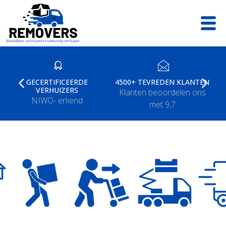
Ga
naar
de
inhoud
GECERTIFICEERDE
4500+ TEVREDEN KLANTEN
ALL-IN
VERHUIZERS
Klanten beoordelen ons
In & 
NIWO- erkend
met 9,7
monter
Verhuisbedrijf Garmerwolde