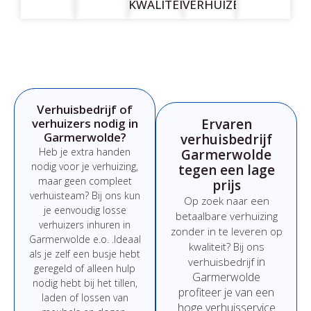
KWALITEIT
VERHUIZERS
Verhuisbedrijf of
verhuizers nodig in
Ervaren
Garmerwolde?
verhuisbedrijf
Heb
je
extra
handen
Garmerwolde
nodig
voor
je
verhuizing,
tegen een lage
maar
geen
compleet
prijs
verhuisteam?
Bij
ons
kun
Op
zoek
naar
een
je
eenvoudig
losse
betaalbare
verhuizing
verhuizers
inhuren
in
zonder
in
te
leveren
op
Garmerwolde e.o.
.
Ideaal
kwaliteit?
Bij
ons
als
je
zelf
een
busje
hebt
in
verhuisbedrijf
geregeld
of
alleen
hulp
Garmerwolde
nodig
hebt
bij
het
tillen,
profiteer
je
van
een
laden
of
lossen
van
hoge
verhuisservice