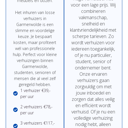
meubels
en
dozen.
voor
een
lage
prijs
.
Wij
combineren
Het
inhuren
van
losse
vakmanschap,
verhuizers in
snelheid
en
Garmerwolde
is
een
klantvriendelijkheid
met
slimme
en
voordelige
scherpe
tarieven.
Zo
keuze.
Je
bespaart
wordt
verhuizen
voor
kosten,
maar
profiteert
wél
van
professionele
iedereen
toegankelijk,
hulp.
Perfect
voor
kleine
of
je
nu
particulier,
verhuizingen binnen
student,
senior
of
Garmerwolde,
ondernemer
bent.
studenten,
senioren
of
Onze
ervaren
mensen
die
al
veel
zelf
verhuizers
gaan
geregeld
hebben.
zorgvuldig
om
met
1 verhuizer €39,-
jouw
inboedel
en
per uur
zorgen
dat
alles
veilig
en
efficiënt
wordt
2 verhuizers €78,-
verhuisd.
Of
je
nu
een
per uur
volledige
verhuizing
3 verhuizers €117,-
nodig
hebt,
alleen