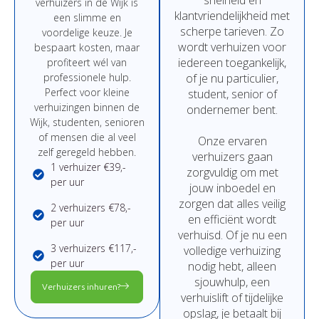
verhuizers in de Wijk
is
klantvriendelijkheid
met
een
slimme
en
scherpe
tarieven.
Zo
voordelige
keuze.
Je
wordt
verhuizen
voor
bespaart
kosten,
maar
iedereen
toegankelijk,
profiteert
wél
van
professionele
hulp.
of
je
nu
particulier,
Perfect
voor
kleine
student,
senior
of
verhuizingen binnen de
ondernemer
bent.
Wijk,
studenten,
senioren
of
mensen
die
al
veel
Onze
ervaren
zelf
geregeld
hebben.
verhuizers
gaan
1 verhuizer €39,-
zorgvuldig
om
met
per uur
jouw
inboedel
en
zorgen
dat
alles
veilig
2 verhuizers €78,-
en
efficiënt
wordt
per uur
verhuisd.
Of
je
nu
een
3 verhuizers €117,-
volledige
verhuizing
per uur
nodig
hebt,
alleen
sjouwhulp,
een
Verhuizers inhuren?
verhuislift
of
tijdelijke
opslag,
je
betaalt
bij