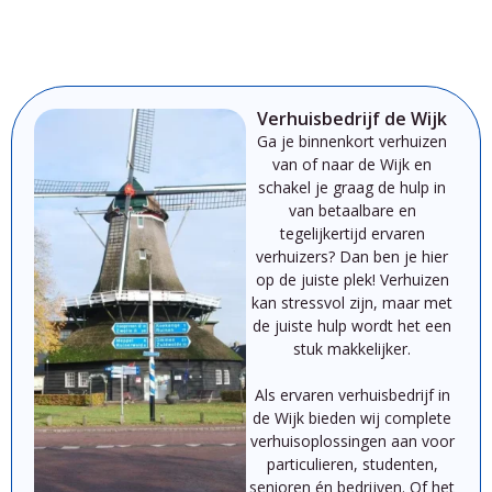
Verhuisbedrijf de Wijk
Ga je binnenkort verhuizen
van of naar de Wijk
en
schakel je graag de hulp in
van betaalbare en
tegelijkertijd ervaren
verhuizers? Dan ben je hier
op de juiste plek!
Verhuizen
kan
st
ressvol
zijn,
maar
met
de
juiste
hulp
wordt
het
een
stuk
makkelijker.
Als
ervaren
verhuisbedrijf
in
de Wijk
bieden
wij
complete
verhuisoplossingen
aan
voor
particulieren,
studenten,
senioren
én
bedrijven.
Of
het