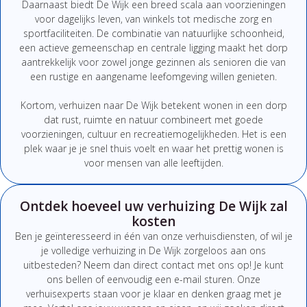
Daarnaast biedt De Wijk een breed scala aan voorzieningen
voor dagelijks leven, van winkels tot medische zorg en
sportfaciliteiten. De combinatie van natuurlijke schoonheid,
een actieve gemeenschap en centrale ligging maakt het dorp
aantrekkelijk voor zowel jonge gezinnen als senioren die van
een rustige en aangename leefomgeving willen genieten.
Kortom, verhuizen naar De Wijk betekent wonen in een dorp
dat rust, ruimte en natuur combineert met goede
voorzieningen, cultuur en recreatiemogelijkheden. Het is een
plek waar je je snel thuis voelt en waar het prettig wonen is
voor mensen van alle leeftijden.
Ontdek hoeveel uw verhuizing De Wijk zal
kosten
Ben
je
geïnteresseerd
in
één
van
onze
verhuisdiensten,
of
wil
je
je
volledige
verhuizing
in De Wijk
zorgeloos
aan
ons
uitbesteden?
Neem
dan
direct
contact
met
ons
op!
Je
kunt
ons
bellen
of
eenvoudig
een
e-
mail
sturen.
Onze
verhuisexperts
staan
voor
je
klaar
en
denken
graag
met
je