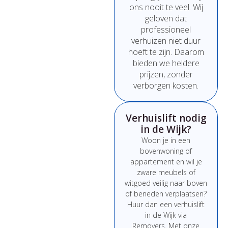
ons
nooit
te
veel.
Wij
geloven
dat
professioneel
verhuizen
niet
duur
hoeft
te
zijn.
Daarom
bieden
we
heldere
prijzen,
zonder
verborgen
kosten.
Verhuislift nodig
in de Wijk?
Woon
je
in
een
bovenwoning
of
appartement
en
wil
je
zware
meubels
of
witgoed
veilig
naar
boven
of
beneden
verplaatsen?
Huur
dan
een
verhuislift
in de Wijk
via
Removers.
Met
onze