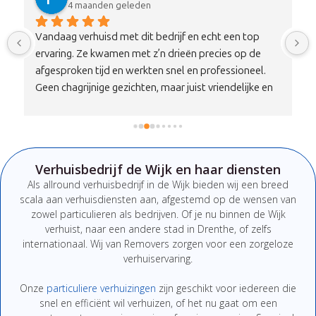
4 maanden geleden
Vandaag verhuisd met dit bedrijf en echt een top 
ervaring. Ze kwamen met z’n drieën precies op de 
afgesproken tijd en werkten snel en professioneel. 
Geen chagrijnige gezichten, maar juist vriendelijke en 
nette mensen die duidelijk communiceren. Alles is 
zorgvuldig en met aandacht vervoerd, zonder 
schade.Qua prijs-kwaliteitverhouding is dit echt een 
100% aanrader. Wil je verhuizen zonder stress, dan zit 
Verhuisbedrijf de Wijk en haar diensten
je hier absoluut goed. Zeker een bedrijf om te 
Als
allround
verhuisbedrijf
in de Wijk
bieden
wij
een
breed
onthouden en aan te bevelen!
scala
aan
verhuisdiensten
aan,
afgestemd
op
de
wensen
van
zowel
particulieren
als
bedrijven.
Of
je
nu
binnen de Wijk
verhuist,
naar
een
andere
stad
in Drenthe
,
of
zelfs
internationaal. W
ij van Removers
zorgen
voor
een
zorgeloze
verhuiservaring.
Onze
particuliere
verhuizingen
zijn
geschikt
voor
iedereen
die
snel
en
efficiënt
wil
verhuizen,
of
het
nu
gaat
om
een