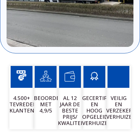
4.500+
BEOORDEELD
AL 12
GECERTIFICEERDE
VEILIG
TEVREDEN
MET
JAAR DE
EN
EN
KLANTEN
4,9/5
BESTE
HOOG
VERZEKERD
PRIJS/
OPGELEIDE
VERHUIZEN
KWALITEIT
VERHUIZERS