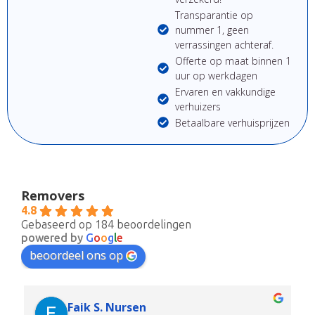
Transparantie op
nummer 1, geen
verrassingen achteraf.
Offerte op maat binnen 1
uur op werkdagen
Ervaren en vakkundige
verhuizers
Betaalbare verhuisprijzen
Removers
4.8
Gebaseerd op 184 beoordelingen
powered by
G
o
o
g
l
e
beoordeel ons op
Faik S. Nursen