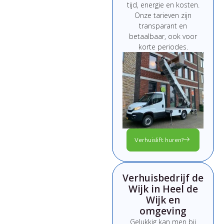
tijd,
energie
en
kosten.
Onze
tarieven
zijn
transparant
en
betaalbaar,
ook
voor
korte
periodes.
Verhuislift huren?
Verhuisbedrijf de
Wijk in Heel de
Wijk en
omgeving
Gelukkig kan men bij