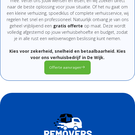
mee.
Vertel
ons
jouw
wensen
en
eisen,
en
wij
zoeken
direct
naar
de
beste
oplossing
voor
jouw
situatie.
Of
het
nu
gaat
om
een
kleine
verhuizing,
spoedklus
of
complete
verhuisservice,
wij
regelen
het
snel
en
professioneel.
Natuurlijk
ontvang
je
van
ons
geheel
vrijblijvend
een
gratis
offerte
op
maat.
Deze
wordt
volledig
afgestemd
op
jouw
verhuisbehoefte
en
budget,
zodat
je
in
alle
rust
een
weloverwogen
beslissing
kunt
nemen.
Kies
voor
zekerheid,
snelheid
en
betaalbaarheid.
Kies
voor
ons
verhuisbedrijf
in De Wijk
.
Offerte aanvragen