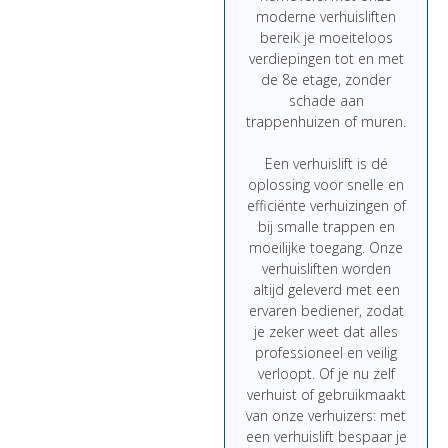
moderne
verhuisliften
bereik
je
moeiteloos
verdiepingen
tot
en
met
de
8e
etage,
zonder
schade
aan
trappenhuizen
of
muren.
Een
verhuislift
is
dé
oplossing
voor
snelle
en
efficiënte
verhuizingen
of
bij
smalle
trappen
en
moeilijke
toegang.
Onze
verhuisliften
worden
altijd
geleverd
met
een
ervaren
bediener,
zodat
je
zeker
weet
dat
alles
professioneel
en
veilig
verloopt.
Of
je
nu
zelf
verhuist
of
gebruikmaakt
van
onze
verhuizers:
met
een
verhuislift
bespaar
je