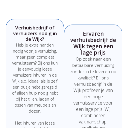
Verhuisbedrijf of
verhuizers nodig in
Ervaren
de Wijk?
verhuisbedrijf de
Heb
je
extra
handen
Wijk tegen een
nodig
voor
je
verhuizing,
lage prijs
maar
geen
compleet
Op
zoek
naar
een
verhuisteam?
Bij
ons
kun
betaalbare
verhuizing
je
eenvoudig
losse
zonder
in
te
leveren
op
verhuizers
inhuren
in de
kwaliteit?
Bij
ons
Wijk e.o.
Ideaal
als
je
zelf
in de
verhuisbedrijf
een
busje
hebt
geregeld
Wijk
profiteer
je
van
of
alleen
hulp
nodig
hebt
een
hoge
bij
het
tillen,
laden
of
verhuisservice
voor
lossen
van
meubels
en
een
lage
prijs
.
Wij
dozen.
combineren
vakmanschap,
Het
inhuren
van
losse
snelheid
en