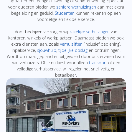
appartement,
eengezinswoning
of
seniorenwoning.
Speciaal
voor
ouderen
bieden
we
seniorenverhuizingen
aan
met
extra
begeleiding
en
geduld.
Studenten
kunnen
rekenen
op
een
voordelige
en
flexibe
le
service.
Voor
bedrijven
verzor
gen
wij
zakelijke
verhuizingen
van
kantoren,
winkels
of
werkplaatsen.
Daarnaast
bieden
we
ook
extra
diensten
aan,
zoals
verhuisliften
(
inclusief
bediening),
inpakservice
,
sjouwhulp
,
tijdelijke
opslag
en
ontruimingen
.
Wordt
op
maat
gepland
en
uitgevoerd
door
ons
ervaren
team
van
verhuizers.
Of
je
nu
kiest
voor
alleen
transport
of
een
volledige
verhuisservice:
wij
regelen
het
snel,
veilig
en
betaalbaar.